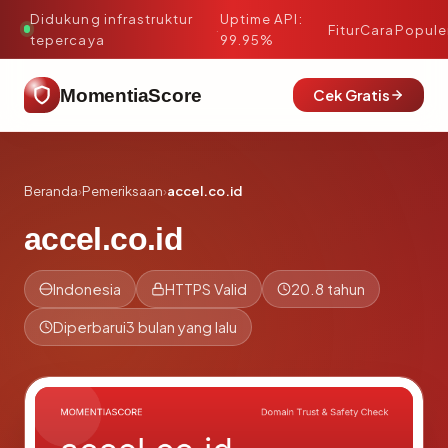
Didukung infrastruktur
Uptime API:
·
Fitur
Cara
Popule
tepercaya
99.95%
MomentiaScore
Cek Gratis
Beranda
›
Pemeriksaan
›
accel.co.id
accel.co.id
Indonesia
HTTPS Valid
20.8 tahun
Diperbarui
3 bulan yang lalu