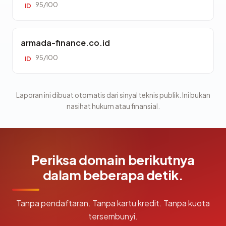
95/100
ID
armada-finance.co.id
95/100
ID
Laporan ini dibuat otomatis dari sinyal teknis publik. Ini bukan
nasihat hukum atau finansial.
Periksa domain berikutnya
dalam beberapa detik.
Tanpa pendaftaran. Tanpa kartu kredit. Tanpa kuota
tersembunyi.