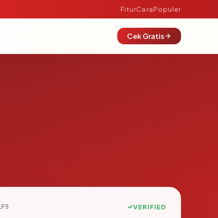
Fitur
Cara
Populer
Cek Gratis
1F5
VERIFIED