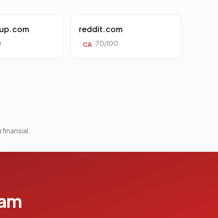
oup.com
reddit.com
0
70/100
CA
 finansial.
lam