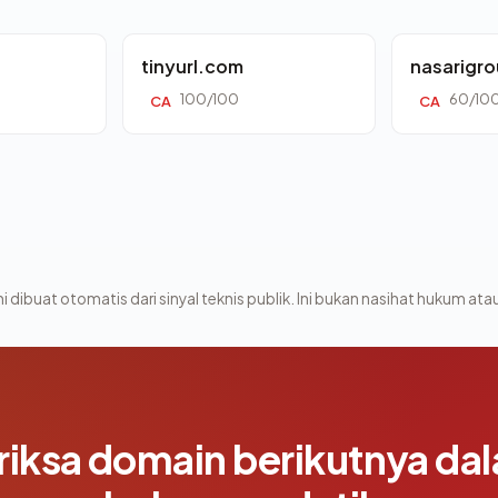
tinyurl.com
nasarigr
100/100
60/10
CA
CA
i dibuat otomatis dari sinyal teknis publik. Ini bukan nasihat hukum atau
riksa domain berikutnya da