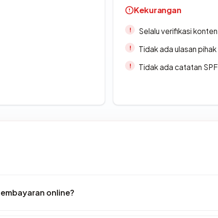
Kekurangan
Selalu verifikasi kont
Tidak ada ulasan piha
Tidak ada catatan SP
pembayaran online?