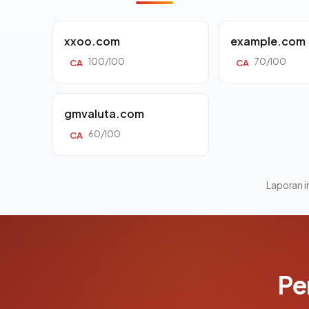
xxoo.com
example.com
100/100
70/100
CA
CA
gmvaluta.com
60/100
CA
Laporan in
Pe