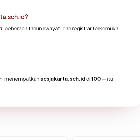
ta.sch.id?
id, beberapa tahun riwayat, dan registrar terkemuka
kami menempatkan
acsjakarta.sch.id
di
100
— itu