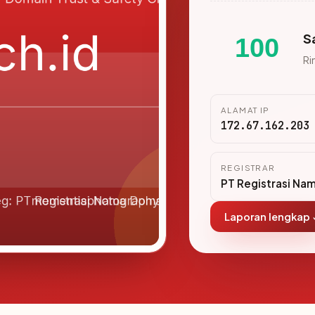
S
100
Ri
ALAMAT IP
172.67.162.203
REGISTRAR
PT Registrasi Na
Laporan lengkap 