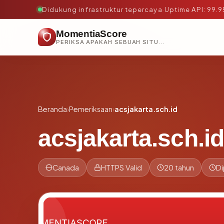
Didukung infrastruktur tepercaya
·
Uptime API: 99.
MomentiaScore
PERIKSA APAKAH SEBUAH SITUS AMAN, TEPERCAYA, DAN TERVERIFIKASI DALAM HITUNGAN DETIK.
Beranda
›
Pemeriksaan
›
acsjakarta.sch.id
acsjakarta.sch.id
Canada
HTTPS Valid
20 tahun
Di