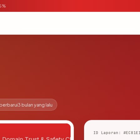
95%
perbarui
3 bulan yang lalu
ID Laporan: #EC81E