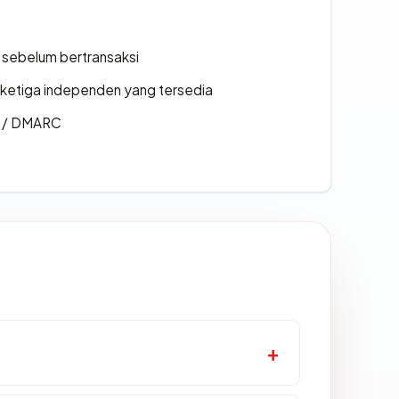
en sebelum bertransaksi
k ketiga independen yang tersedia
F / DMARC