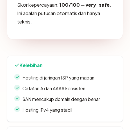
Skor kepercayaan:
100/100
—
very_safe
.
Ini adalah putusan otomatis dan hanya
teknis.
Kelebihan
Hosting di jaringan ISP yang mapan
Catatan A dan AAAA konsisten
SAN mencakup domain dengan benar
Hosting IPv4 yang stabil