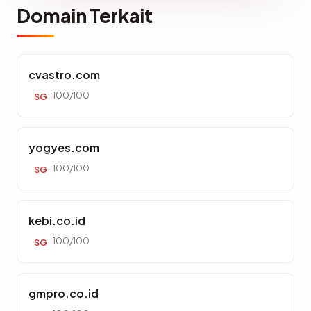
Domain Terkait
cvastro.com
100/100
SG
yogyes.com
100/100
SG
kebi.co.id
100/100
SG
gmpro.co.id