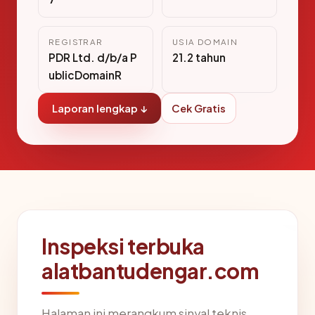
REGISTRAR
USIA DOMAIN
PDR Ltd. d/b/a P
21.2 tahun
ublicDomainR
Laporan lengkap ↓
Cek Gratis
Inspeksi terbuka
alatbantudengar.com
Halaman ini merangkum sinyal teknis