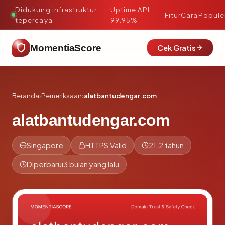
Didukung infrastruktur
Uptime API:
·
Fitur
Cara
Popule
tepercaya
99.95%
MomentiaScore
Cek Gratis
Beranda
›
Pemeriksaan
›
alatbantudengar.com
alatbantudengar.com
Singapore
HTTPS Valid
21.2 tahun
Diperbarui
3 bulan yang lalu