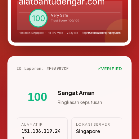
ID Laporan: #F0A907CF
VERIFIED
Sangat Aman
100
Ringkasan keputusan
ALAMAT IP
LOKASI SERVER
151.106.119.24
Singapore
7