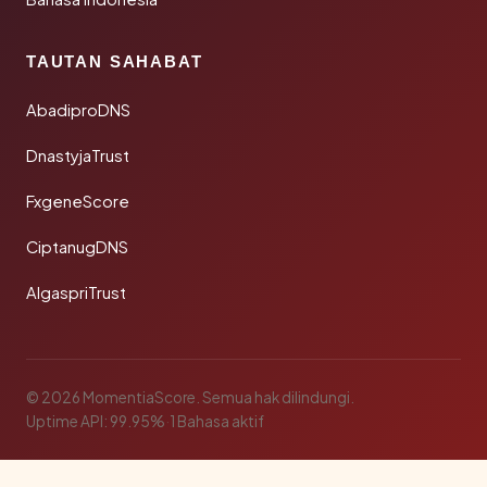
TAUTAN SAHABAT
AbadiproDNS
DnastyjaTrust
FxgeneScore
CiptanugDNS
AlgaspriTrust
© 2026 MomentiaScore. Semua hak dilindungi.
Uptime API: 99.95%
·
1 Bahasa aktif