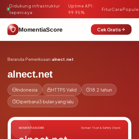
Didukung infrastruktur
Uptime API:
·
Fitur
Cara
Popule
tepercaya
99.95%
MomentiaScore
Cek Gratis
Beranda
›
Pemeriksaan
›
alnect.net
alnect.net
Indonesia
HTTPS Valid
18.2 tahun
Diperbarui
3 bulan yang lalu