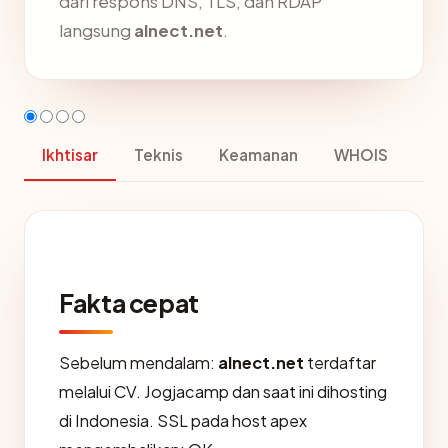
dari respons DNS, TLS, dan RDAP
langsung
alnect.net
.
Ikhtisar
Teknis
Keamanan
WHOIS
Fakta cepat
Sebelum mendalam:
alnect.net
terdaftar
melalui CV. Jogjacamp dan saat ini dihosting
di Indonesia. SSL pada host apex