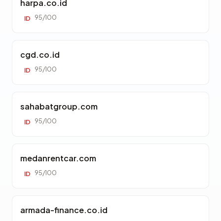
harpa.co.id
95/100
ID
cgd.co.id
95/100
ID
sahabatgroup.com
95/100
ID
medanrentcar.com
95/100
ID
armada-finance.co.id