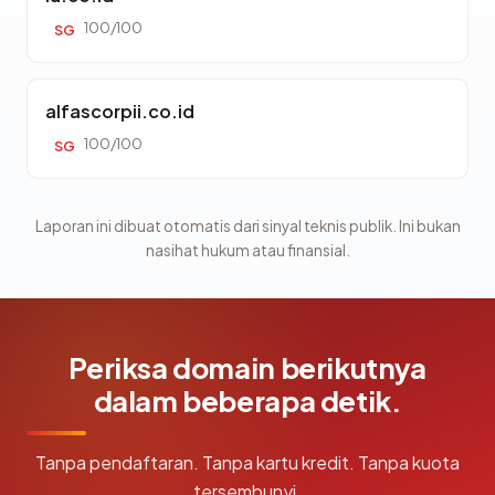
100/100
SG
alfascorpii.co.id
100/100
SG
Laporan ini dibuat otomatis dari sinyal teknis publik. Ini bukan
nasihat hukum atau finansial.
Periksa domain berikutnya
dalam beberapa detik.
Tanpa pendaftaran. Tanpa kartu kredit. Tanpa kuota
tersembunyi.