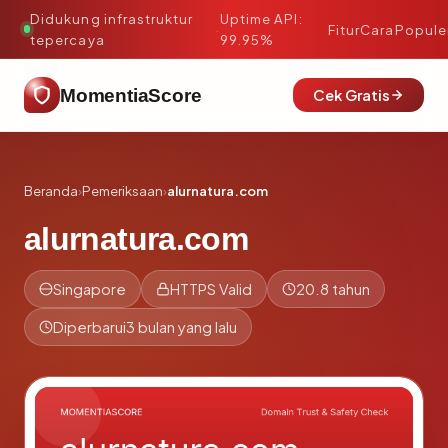
Didukung infrastruktur
Uptime API:
·
Fitur
Cara
Popule
tepercaya
99.95%
MomentiaScore
Cek Gratis
Beranda
›
Pemeriksaan
›
alurnatura.com
alurnatura.com
Singapore
HTTPS Valid
20.8 tahun
Diperbarui
3 bulan yang lalu