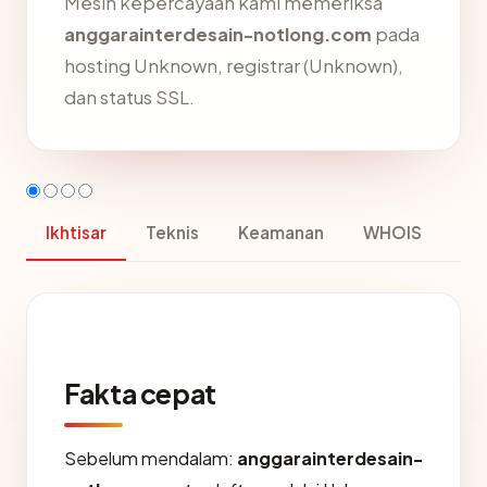
Mesin kepercayaan kami memeriksa
anggarainterdesain-notlong.com
pada
hosting Unknown, registrar (Unknown),
dan status SSL.
Ikhtisar
Teknis
Keamanan
WHOIS
Fakta cepat
Sebelum mendalam:
anggarainterdesain-