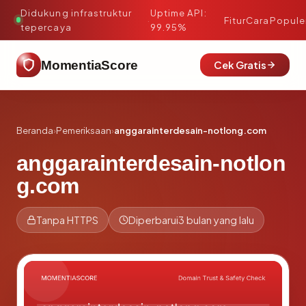
Didukung infrastruktur
Uptime API:
·
Fitur
Cara
Popule
tepercaya
99.95%
MomentiaScore
Cek Gratis
Beranda
›
Pemeriksaan
›
anggarainterdesain-notlong.com
anggarainterdesain-notlon
g.com
Tanpa HTTPS
Diperbarui
3 bulan yang lalu