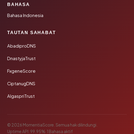
BAHASA
Bahasa Indonesia
TAUTAN SAHABAT
AbadiproDNS
DnastyjaTrust
FxgeneScore
CiptanugDNS
AlgaspriTrust
© 2026 MomentiaScore. Semua hak dilindungi.
Uptime API: 99.95%
·
1 Bahasa aktif