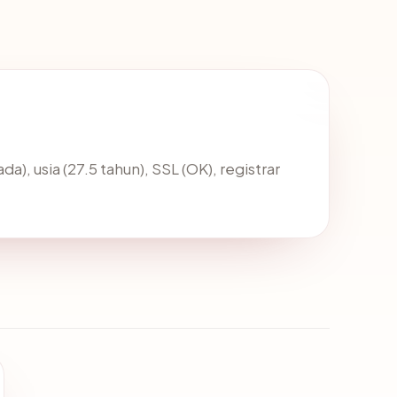
da), usia (27.5 tahun), SSL (OK), registrar