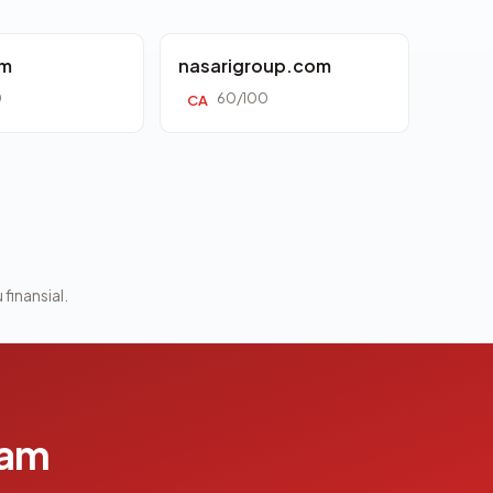
om
nasarigroup.com
0
60/100
CA
 finansial.
lam