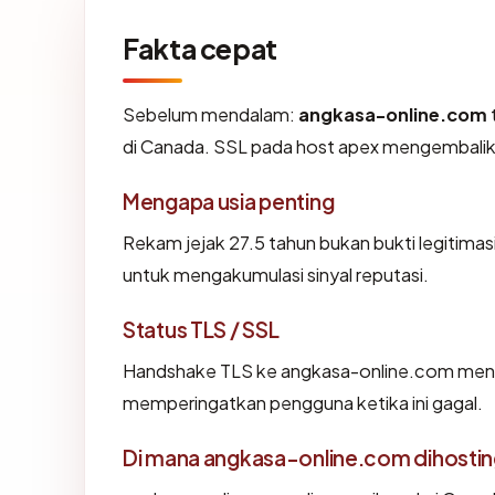
Fakta cepat
Sebelum mendalam:
angkasa-online.com
di Canada. SSL pada host apex mengembalik
Mengapa usia penting
Rekam jejak 27.5 tahun bukan bukti legitimasi
untuk mengakumulasi sinyal reputasi.
Status TLS / SSL
Handshake TLS ke angkasa-online.com men
memperingatkan pengguna ketika ini gagal.
Di mana angkasa-online.com dihosti