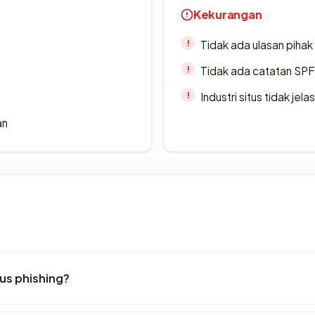
Kekurangan
Tidak ada ulasan piha
Tidak ada catatan SP
Industri situs tidak jelas
an
us phishing?