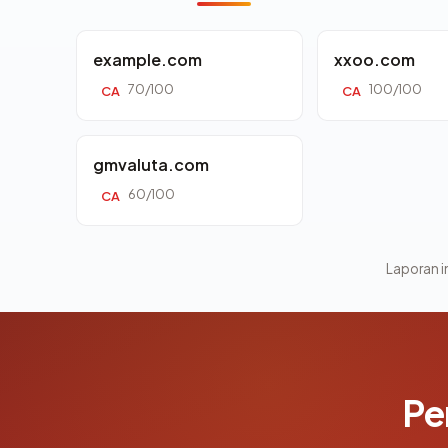
example.com
xxoo.com
70/100
100/100
CA
CA
gmvaluta.com
60/100
CA
Laporan in
Pe