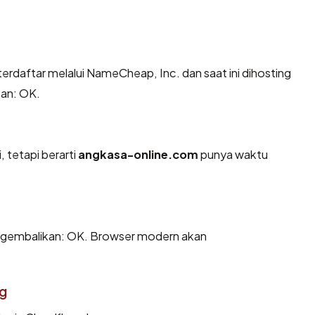
terdaftar melalui NameCheap, Inc. dan saat ini dihosting
an: OK.
, tetapi berarti
angkasa-online.com
punya waktu
gembalikan: OK. Browser modern akan
ng