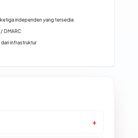
k ketiga independen yang tersedia
F / DMARC
 dari infrastruktur