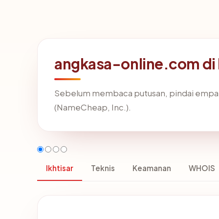
angkasa-online.com di
Sebelum membaca putusan, pindai empat 
(NameCheap, Inc.).
Ikhtisar
Teknis
Keamanan
WHOIS