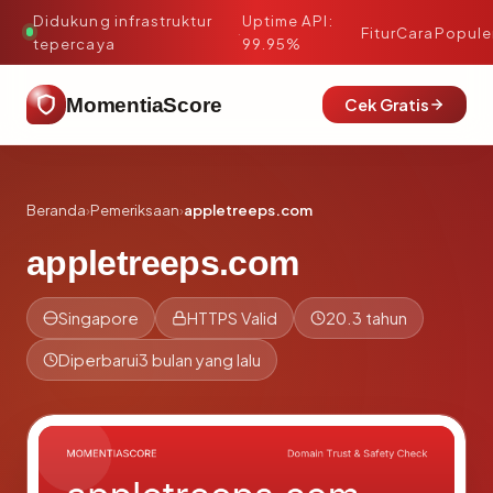
Didukung infrastruktur
Uptime API:
·
Fitur
Cara
Popule
tepercaya
99.95%
MomentiaScore
Cek Gratis
Beranda
›
Pemeriksaan
›
appletreeps.com
appletreeps.com
Singapore
HTTPS Valid
20.3 tahun
Diperbarui
3 bulan yang lalu