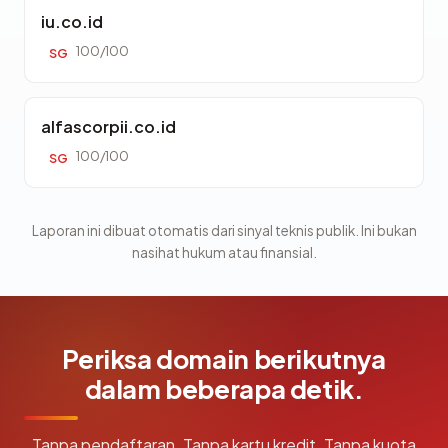
iu.co.id
100/100
SG
alfascorpii.co.id
100/100
SG
Laporan ini dibuat otomatis dari sinyal teknis publik. Ini bukan
nasihat hukum atau finansial.
Periksa domain berikutnya
dalam beberapa detik.
Tanpa pendaftaran. Tanpa kartu kredit. Tanpa kuota