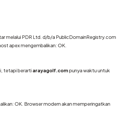
tar melalui PDR Ltd. d/b/a PublicDomainRegistry.com
da host apex mengembalikan: OK.
, tetapi berarti
arayagolf.com
punya waktu untuk
likan: OK. Browser modern akan memperingatkan