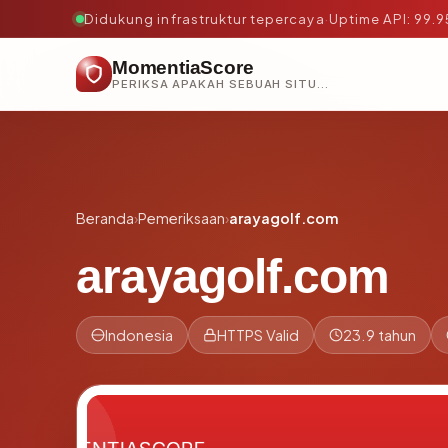
Didukung infrastruktur tepercaya
·
Uptime API: 99.
MomentiaScore
PERIKSA APAKAH SEBUAH SITUS AMAN, TEPERCAYA, DAN TERVERIFIKASI DALAM HITUNGAN DETIK.
Beranda
›
Pemeriksaan
›
arayagolf.com
arayagolf.com
Indonesia
HTTPS Valid
23.9 tahun