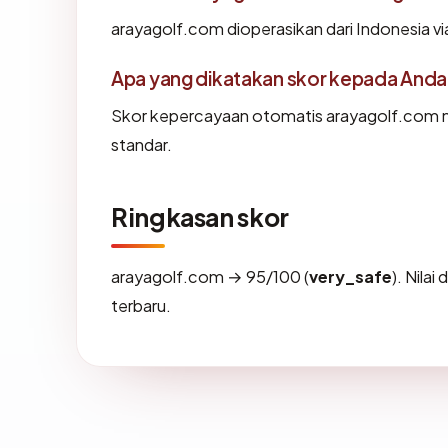
arayagolf.com dioperasikan dari Indonesia v
Apa yang dikatakan skor kepada Anda
Skor kepercayaan otomatis arayagolf.com me
standar.
Ringkasan skor
arayagolf.com → 95/100 (
very_safe
). Nila
terbaru.