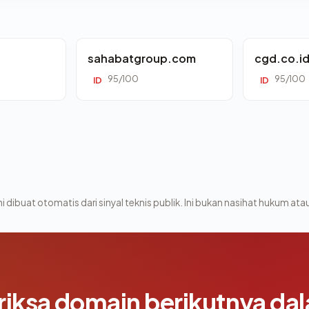
sahabatgroup.com
cgd.co.i
95/100
95/100
ID
ID
i dibuat otomatis dari sinyal teknis publik. Ini bukan nasihat hukum atau
riksa domain berikutnya da