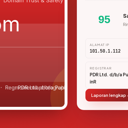
S
95
Ri
ALAMAT IP
101.50.1.112
REGISTRAR
PDR Ltd. d/b/a P
inR
Laporan lengkap 