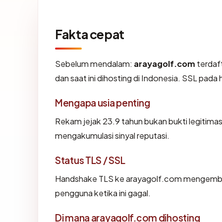
Fakta cepat
Sebelum mendalam:
arayagolf.com
terdaf
dan saat ini dihosting di Indonesia. SSL pa
Mengapa usia penting
Rekam jejak 23.9 tahun bukan bukti legitimasi
mengakumulasi sinyal reputasi.
Status TLS / SSL
Handshake TLS ke arayagolf.com mengemba
pengguna ketika ini gagal.
Di mana arayagolf.com dihosting