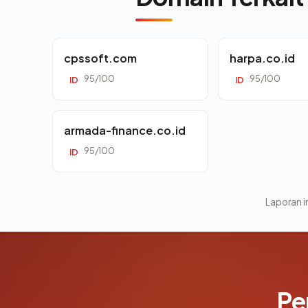
cpssoft.com
harpa.co.id
95/100
95/100
ID
ID
armada-finance.co.id
95/100
ID
Laporan in
Pe