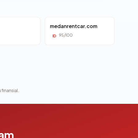
d
medanrentcar.com
95/100
ID
 finansial.
lam