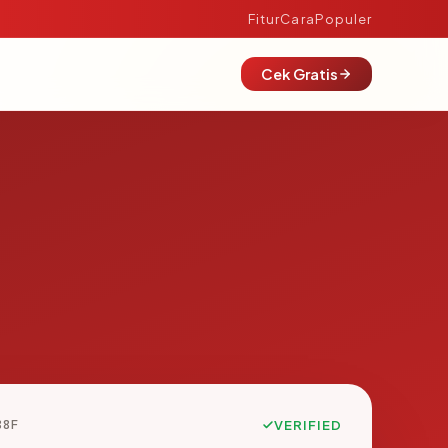
Fitur
Cara
Populer
Cek Gratis
88F
VERIFIED