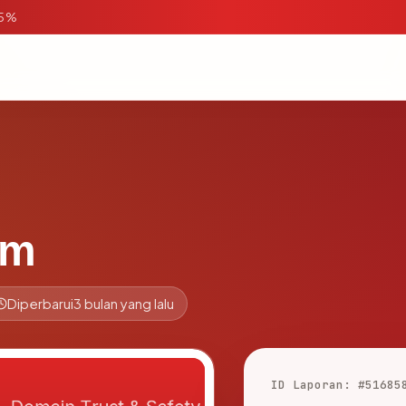
95%
om
Diperbarui
3 bulan yang lalu
ID Laporan: #51685