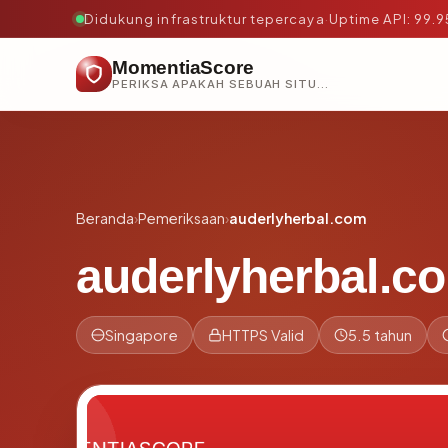
Didukung infrastruktur tepercaya
·
Uptime API: 99.
MomentiaScore
PERIKSA APAKAH SEBUAH SITUS AMAN, TEPERCAYA, DAN TERVERIFIKASI DALAM HITUNGAN DETIK.
Beranda
›
Pemeriksaan
›
auderlyherbal.com
auderlyherbal.c
Singapore
HTTPS Valid
5.5 tahun