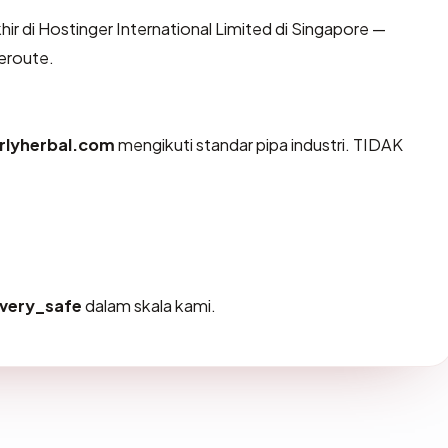
khir di Hostinger International Limited di Singapore —
ceroute.
rlyherbal.com
mengikuti standar pipa industri. TIDAK
very_safe
dalam skala kami.