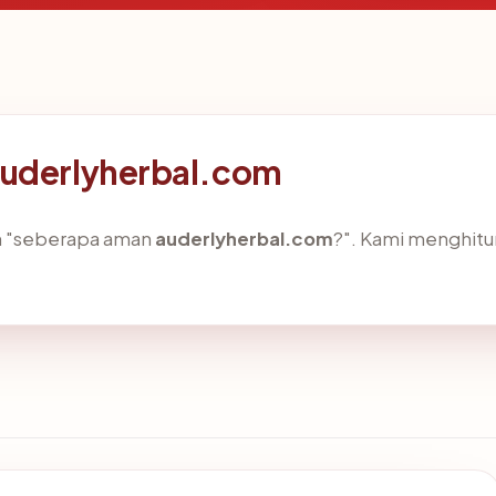
auderlyherbal.com
ah "seberapa aman
auderlyherbal.com
?". Kami menghit