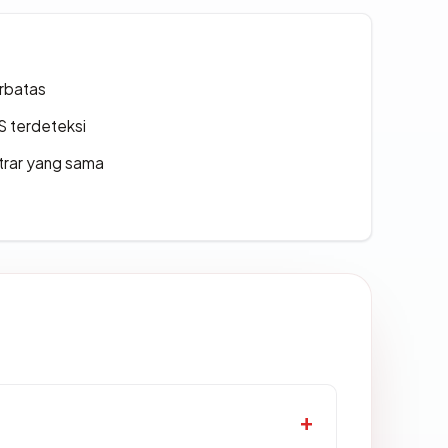
erbatas
S terdeteksi
strar yang sama