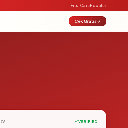
Fitur
Cara
Populer
Cek Gratis
8CA
VERIFIED