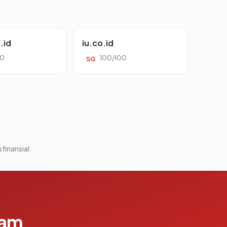
.id
iu.co.id
00
100/100
SG
 finansial.
lam