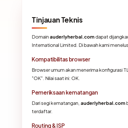
Tinjauan Teknis
Domain
auderlyherbal.com
dapat dijangka
International Limited. Di bawah kami menelusur
Kompatibilitas browser
Browser umum akan menerima konfigurasi TL
"OK". Nilai saat ini: OK.
Pemeriksaan kematangan
Dari segi kematangan,
auderlyherbal.com
b
terdaftar.
Routing & ISP