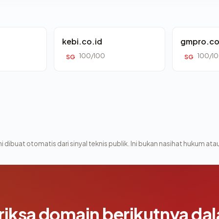
kebi.co.id
gmpro.co
100/100
100/1
SG
SG
i dibuat otomatis dari sinyal teknis publik. Ini bukan nasihat hukum atau
riksa domain berikutnya da