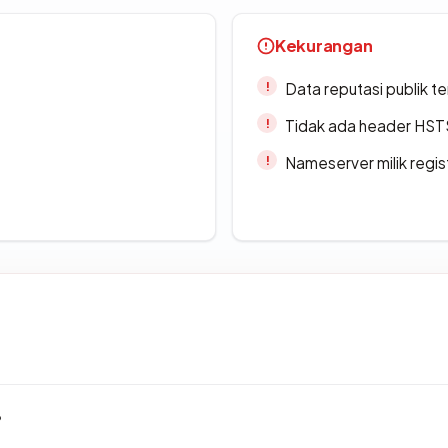
Kekurangan
Data reputasi publik t
Tidak ada header HST
Nameserver milik regi
?