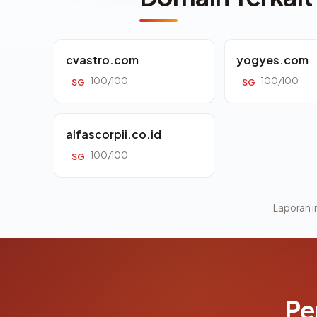
cvastro.com
yogyes.com
100/100
100/100
SG
SG
alfascorpii.co.id
100/100
SG
Laporan in
Pe