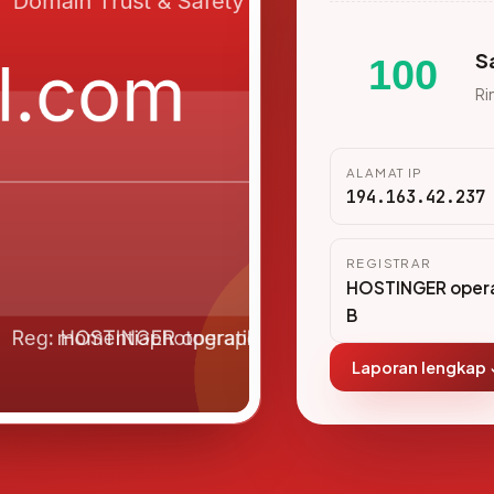
S
100
Ri
ALAMAT IP
194.163.42.237
REGISTRAR
HOSTINGER opera
B
Laporan lengkap 