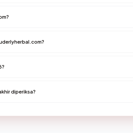
com?
auderlyherbal.com?
6?
khir diperiksa?