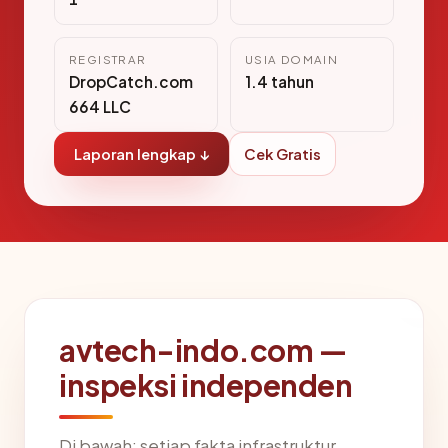
REGISTRAR
USIA DOMAIN
DropCatch.com
1.4 tahun
664 LLC
Laporan lengkap ↓
Cek Gratis
avtech-indo.com —
inspeksi independen
Di bawah: setiap fakta infrastruktur