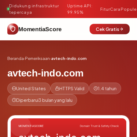
Didukung infrastruktur
Uptime API:
·
Fitur
Cara
Popule
tepercaya
99.95%
MomentiaScore
Cek Gratis
Beranda
›
Pemeriksaan
›
avtech-indo.com
avtech-indo.com
United States
HTTPS Valid
1.4 tahun
Diperbarui
3 bulan yang lalu