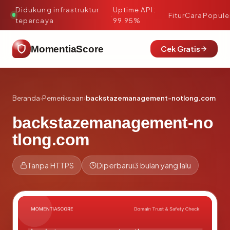
Didukung infrastruktur
Uptime API:
·
Fitur
Cara
Popule
tepercaya
99.95%
MomentiaScore
Cek Gratis
Beranda
›
Pemeriksaan
›
backstazemanagement-notlong.com
backstazemanagement-no
tlong.com
Tanpa HTTPS
Diperbarui
3 bulan yang lalu