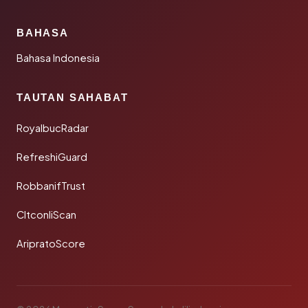
BAHASA
Bahasa Indonesia
TAUTAN SAHABAT
RoyalbucRadar
RefreshiGuard
RobbanifTrust
CltconliScan
AripratoScore