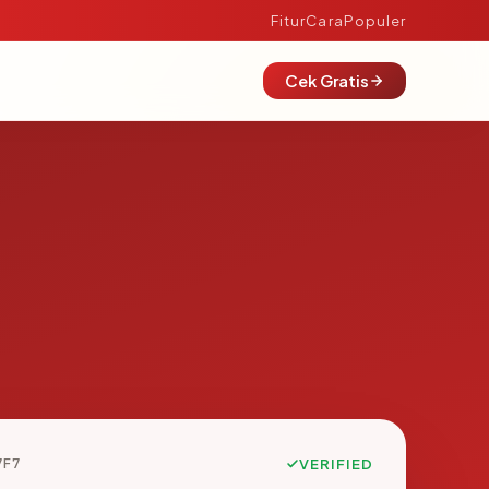
Fitur
Cara
Populer
Cek Gratis
7F7
VERIFIED