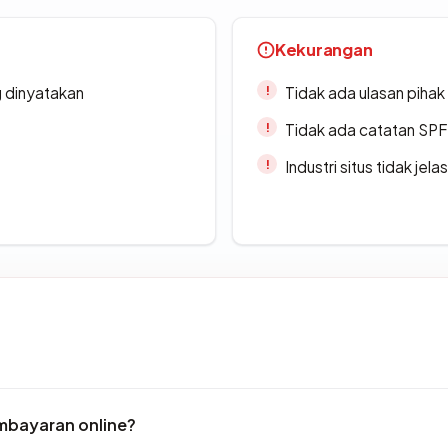
Kekurangan
g dinyatakan
Tidak ada ulasan piha
Tidak ada catatan SP
Industri situs tidak jelas
mbayaran online?