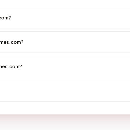
.com?
homes.com?
omes.com?