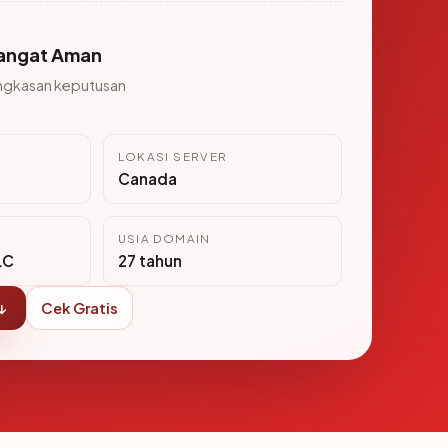
angat Aman
ngkasan keputusan
LOKASI SERVER
Canada
USIA DOMAIN
LC
27 tahun
↓
Cek Gratis