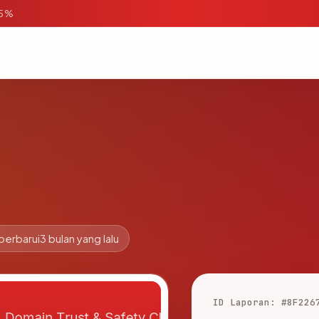
95%
perbarui
3 bulan yang lalu
ID Laporan: #8F226