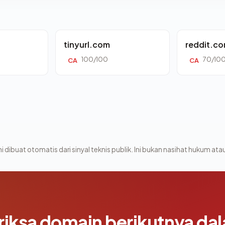
tinyurl.com
reddit.c
100/100
70/10
CA
CA
i dibuat otomatis dari sinyal teknis publik. Ini bukan nasihat hukum atau
riksa domain berikutnya da