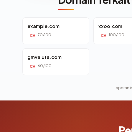
example.com
xxoo.com
70/100
100/100
CA
CA
gmvaluta.com
60/100
CA
Laporan in
Pe