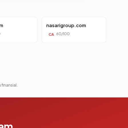
om
nasarigroup.com
0
60/100
CA
 finansial.
lam