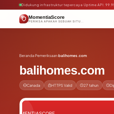
Didukung infrastruktur tepercaya
·
Uptime API: 99.
MomentiaScore
PERIKSA APAKAH SEBUAH SITUS AMAN, TEPERCAYA, DAN TERVERIFIKASI DALAM HITUNGAN DETIK.
Beranda
›
Pemeriksaan
›
balihomes.com
balihomes.com
Canada
HTTPS Valid
27 tahun
Di