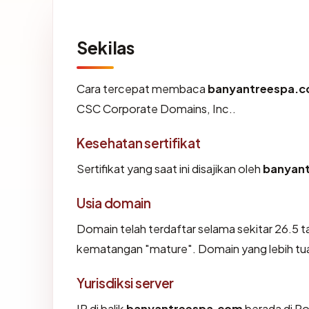
Sekilas
Cara tercepat membaca
banyantreespa.
CSC Corporate Domains, Inc..
Kesehatan sertifikat
Sertifikat yang saat ini disajikan oleh
banyan
Usia domain
Domain telah terdaftar selama sekitar 26.5
kematangan "mature". Domain yang lebih tua s
Yurisdiksi server
IP di balik
banyantreespa.com
berada di Po