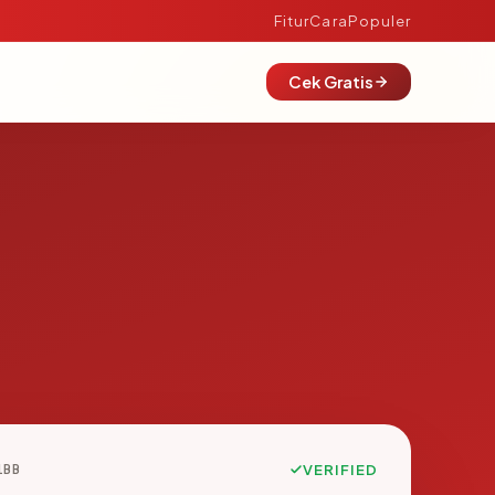
Fitur
Cara
Populer
Cek Gratis
1BB
VERIFIED