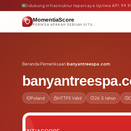
Didukung infrastruktur tepercaya
·
Uptime API: 99.
MomentiaScore
PERIKSA APAKAH SEBUAH SITUS AMAN, TEPERCAYA, DAN TERVERIFIKASI DALAM HITUNGAN DETIK.
Beranda
›
Pemeriksaan
›
banyantreespa.com
banyantreespa.
Poland
HTTPS Valid
26.5 tahun
D