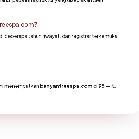
treespa.com?
id, beberapa tahun riwayat, dan registrar terkemuka
kami menempatkan
banyantreespa.com
di
95
— itu