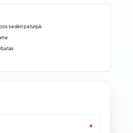
os sedikit petunjuk
lama
erbatas