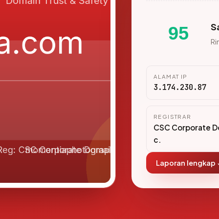
S
95
Ri
ALAMAT IP
3.174.230.87
REGISTRAR
CSC Corporate Do
c.
Laporan lengkap 