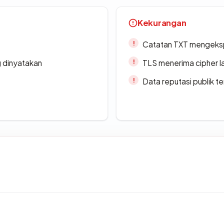
Kekurangan
Catatan TXT mengeksp
g dinyatakan
TLS menerima cipher 
Data reputasi publik t