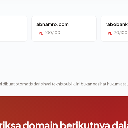
abnamro.com
rabobank
100/100
70/100
PL
PL
i dibuat otomatis dari sinyal teknis publik. Ini bukan nasihat hukum atau
riksa domain berikutnya da