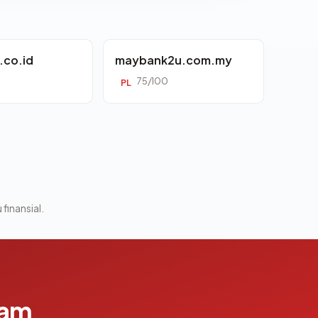
.co.id
maybank2u.com.my
75/100
PL
 finansial.
lam