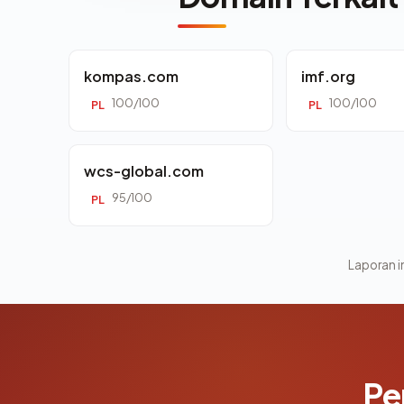
kompas.com
imf.org
100/100
100/100
PL
PL
wcs-global.com
95/100
PL
Laporan in
Pe