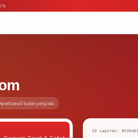
95%
com
iperbarui
3 bulan yang lalu
ID Laporan: #5306D