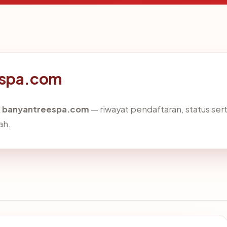
eespa.com
k
banyantreespa.com
— riwayat pendaftaran, status serti
ah.