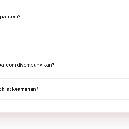
spa.com?
pa.com disembunyikan?
cklist keamanan?