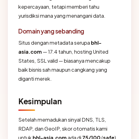
kepercayaan, tetapi memberi tahu
yurisdiksi mana yang menangani data.
Domain yang sebanding
Situs dengan metadata serupa
bhl-
asia.com
— 17.4 tahun, hosting United
States, SSL valid — biasanya mencakup
baik bisnis sah maupun cangkang yang
diganti merek.
Kesimpulan
Setelah memadukan sinyal DNS, TLS,
RDAP, dan GeoIP, skor otomatis kami
untuk
bhl-asia.com
ada di
75/100
(
safe
).