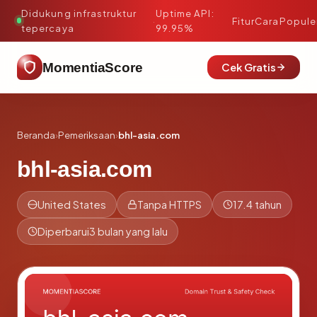
Didukung infrastruktur
Uptime API:
·
Fitur
Cara
Popule
tepercaya
99.95%
MomentiaScore
Cek Gratis
Beranda
›
Pemeriksaan
›
bhl-asia.com
bhl-asia.com
United States
Tanpa HTTPS
17.4 tahun
Diperbarui
3 bulan yang lalu