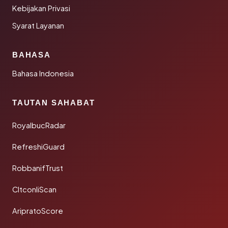
Kebijakan Privasi
Syarat Layanan
BAHASA
Bahasa Indonesia
TAUTAN SAHABAT
RoyalbucRadar
RefreshiGuard
RobbanifTrust
CltconliScan
AripratoScore