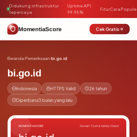
Didukung infrastruktur
Uptime API:
·
Fitur
Cara
Popule
tepercaya
99.95%
MomentiaScore
Cek Gratis
Beranda
›
Pemeriksaan
›
bi.go.id
bi.go.id
Indonesia
HTTPS Valid
26 tahun
Diperbarui
3 bulan yang lalu