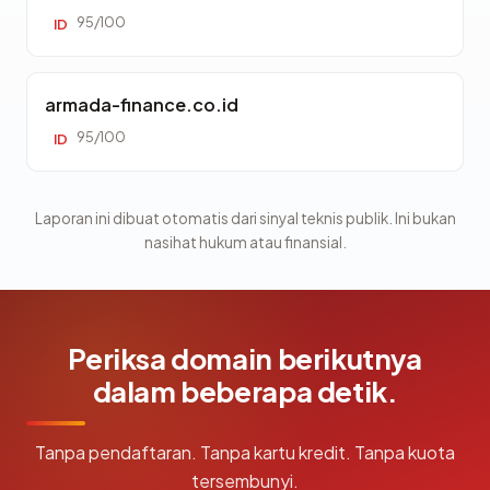
95/100
ID
armada-finance.co.id
95/100
ID
Laporan ini dibuat otomatis dari sinyal teknis publik. Ini bukan
nasihat hukum atau finansial.
Periksa domain berikutnya
dalam beberapa detik.
Tanpa pendaftaran. Tanpa kartu kredit. Tanpa kuota
tersembunyi.