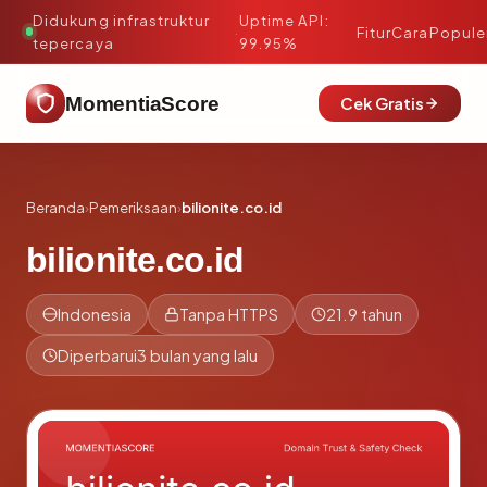
Didukung infrastruktur
Uptime API:
·
Fitur
Cara
Popule
tepercaya
99.95%
MomentiaScore
Cek Gratis
Beranda
›
Pemeriksaan
›
bilionite.co.id
bilionite.co.id
Indonesia
Tanpa HTTPS
21.9 tahun
Diperbarui
3 bulan yang lalu