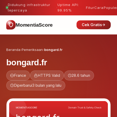
Didukung infrastruktur
Uptime API:
·
Fitur
Cara
Popule
tepercaya
99.95%
MomentiaScore
Cek Gratis
Beranda
›
Pemeriksaan
›
bongard.fr
bongard.fr
France
HTTPS Valid
28.6 tahun
Diperbarui
3 bulan yang lalu