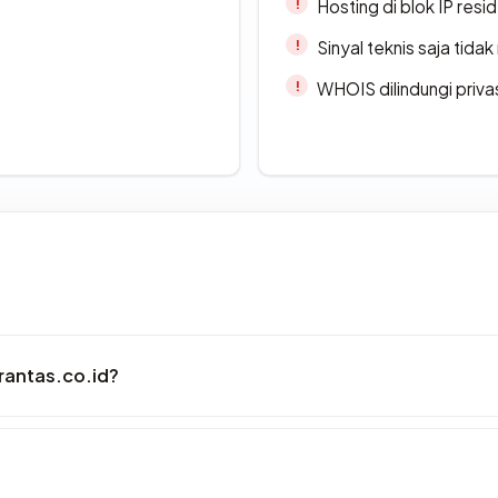
Hosting di blok IP resi
Sinyal teknis saja tid
WHOIS dilindungi priva
rantas.co.id?