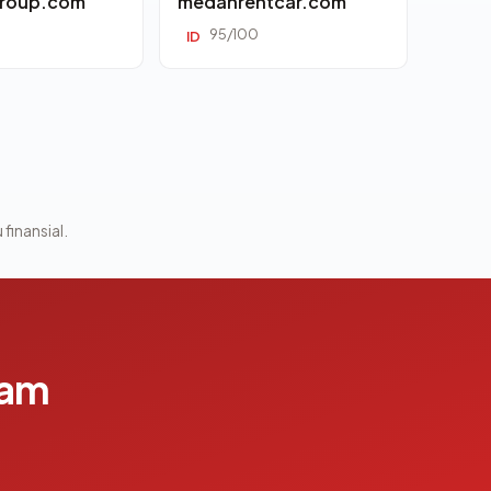
roup.com
medanrentcar.com
95/100
ID
 finansial.
lam