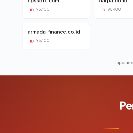
cpssoft.com
harpa.co.id
95/100
95/100
ID
ID
armada-finance.co.id
95/100
ID
Laporan in
Pe