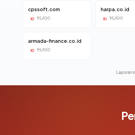
cpssoft.com
harpa.co.id
95/100
95/100
ID
ID
armada-finance.co.id
95/100
ID
Laporan in
Pe