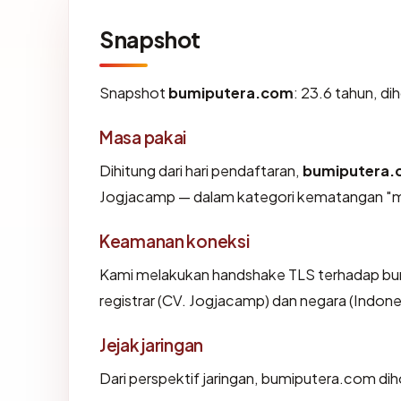
Snapshot
Snapshot
bumiputera.com
: 23.6 tahun, d
Masa pakai
Dihitung dari hari pendaftaran,
bumiputera.
Jogjacamp — dalam kategori kematangan "m
Keamanan koneksi
Kami melakukan handshake TLS terhadap b
registrar (CV. Jogjacamp) dan negara (Indone
Jejak jaringan
Dari perspektif jaringan, bumiputera.com di