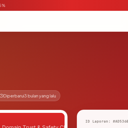
95%
Diperbarui
3 bulan yang lalu
ID Laporan: #AD536