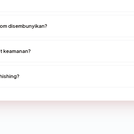
com disembunyikan?
st keamanan?
hishing?