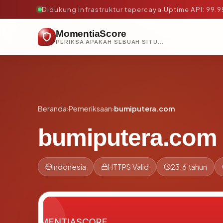
Didukung infrastruktur tepercaya
·
Uptime API: 99.
MomentiaScore
PERIKSA APAKAH SEBUAH SITUS AMAN, TEPERCAYA, DAN TERVERIFIKASI DALAM HITUNGAN DETIK.
Beranda
›
Pemeriksaan
›
bumiputera.com
bumiputera.com
Indonesia
HTTPS Valid
23.6 tahun