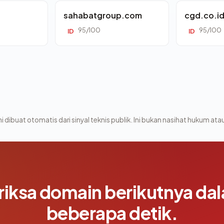
sahabatgroup.com
cgd.co.i
95/100
95/100
ID
ID
i dibuat otomatis dari sinyal teknis publik. Ini bukan nasihat hukum atau
riksa domain berikutnya da
beberapa detik.