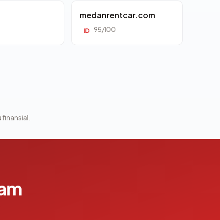
d
medanrentcar.com
95/100
ID
 finansial.
lam