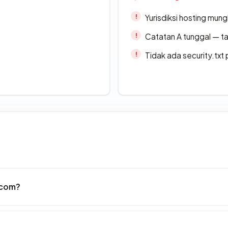
Yurisdiksi hosting mun
Catatan A tunggal — ta
Tidak ada security.txt 
.com?