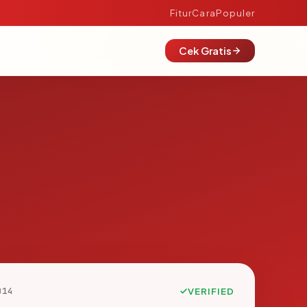
Fitur
Cara
Populer
Cek Gratis
B14
VERIFIED