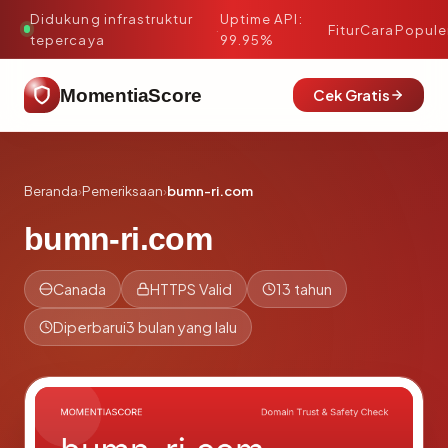
Didukung infrastruktur
Uptime API:
·
Fitur
Cara
Popule
tepercaya
99.95%
MomentiaScore
Cek Gratis
Beranda
›
Pemeriksaan
›
bumn-ri.com
bumn-ri.com
Canada
HTTPS Valid
13 tahun
Diperbarui
3 bulan yang lalu