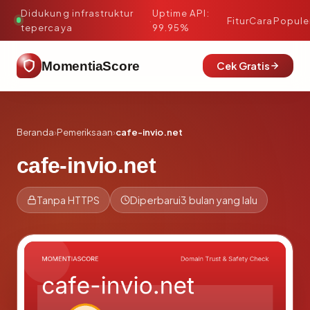
Didukung infrastruktur
Uptime API:
·
Fitur
Cara
Popule
tepercaya
99.95%
MomentiaScore
Cek Gratis
Beranda
›
Pemeriksaan
›
cafe-invio.net
cafe-invio.net
Tanpa HTTPS
Diperbarui
3 bulan yang lalu