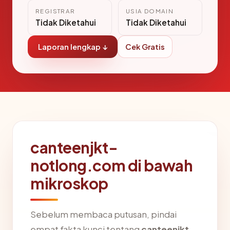
REGISTRAR
USIA DOMAIN
Tidak Diketahui
Tidak Diketahui
Laporan lengkap ↓
Cek Gratis
canteenjkt-
notlong.com di bawah
mikroskop
Sebelum membaca putusan, pindai
empat fakta kunci tentang
canteenjkt-