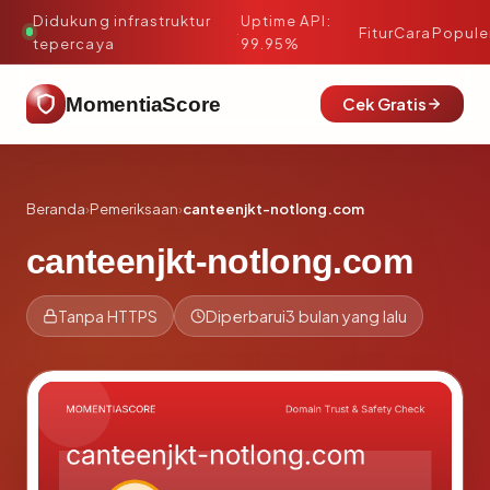
Didukung infrastruktur
Uptime API:
·
Fitur
Cara
Popule
tepercaya
99.95%
MomentiaScore
Cek Gratis
Beranda
›
Pemeriksaan
›
canteenjkt-notlong.com
canteenjkt-notlong.com
Tanpa HTTPS
Diperbarui
3 bulan yang lalu