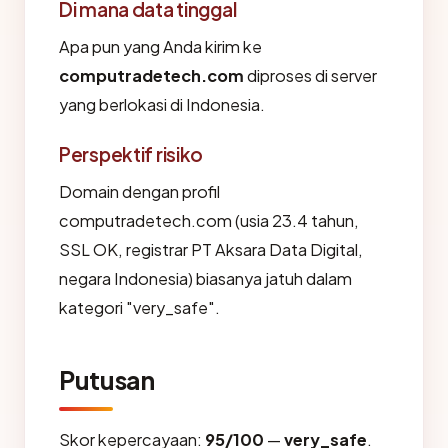
Di mana data tinggal
Apa pun yang Anda kirim ke
computradetech.com
diproses di server
yang berlokasi di Indonesia.
Perspektif risiko
Domain dengan profil
computradetech.com (usia 23.4 tahun,
SSL OK, registrar PT Aksara Data Digital,
negara Indonesia) biasanya jatuh dalam
kategori "very_safe".
Putusan
Skor kepercayaan:
95/100
—
very_safe
.