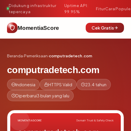
Didukung infrastruktur
Uptime API:
·
Fitur
Cara
Popule
tepercaya
99.95%
MomentiaScore
Cek Gratis
Beranda
›
Pemeriksaan
›
computradetech.com
computradetech.com
Indonesia
HTTPS Valid
23.4 tahun
Diperbarui
3 bulan yang lalu