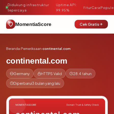
Didukung infrastruktur
Uptime API:
·
Fitur
Cara
Popule
tepercaya
99.95%
MomentiaScore
Cek Gratis
Beranda
›
Pemeriksaan
›
continental.com
continental.com
Germany
HTTPS Valid
28.4 tahun
Diperbarui
3 bulan yang lalu