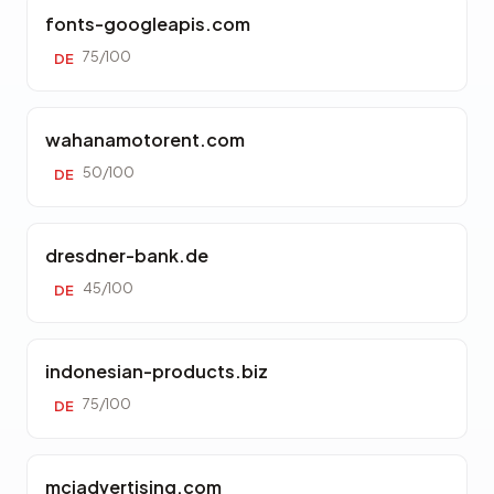
fonts-googleapis.com
75/100
DE
wahanamotorent.com
50/100
DE
dresdner-bank.de
45/100
DE
indonesian-products.biz
75/100
DE
mciadvertising.com