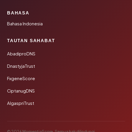
BAHASA
Bahasa Indonesia
TAUTAN SAHABAT
AbadiproDNS
DnastyjaTrust
FxgeneScore
CiptanugDNS
AlgaspriTrust
© 2026 MomentiaScore. Semua hak dilindungi.