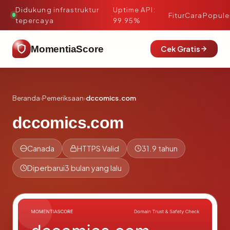
Didukung infrastruktur
Uptime API:
·
Fitur
Cara
Popule
tepercaya
99.95%
MomentiaScore
Cek Gratis
Beranda
›
Pemeriksaan
›
dccomics.com
dccomics.com
Canada
HTTPS Valid
31.9 tahun
Diperbarui
3 bulan yang lalu