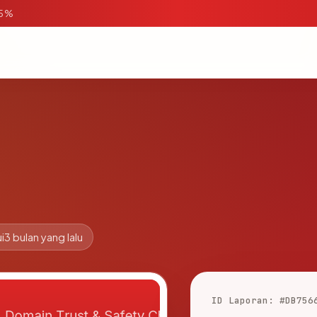
95%
i
3 bulan yang lalu
ID Laporan: #DB756