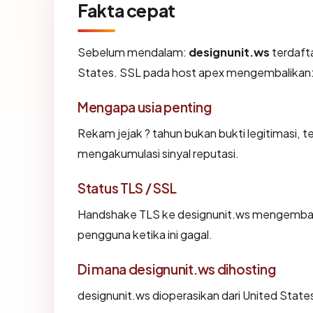
Fakta cepat
Sebelum mendalam:
designunit.ws
terdafta
States. SSL pada host apex mengembalikan
Mengapa usia penting
Rekam jejak ? tahun bukan bukti legitimasi, te
mengakumulasi sinyal reputasi.
Status TLS / SSL
Handshake TLS ke designunit.ws mengemba
pengguna ketika ini gagal.
Di mana designunit.ws dihosting
designunit.ws dioperasikan dari United Stat