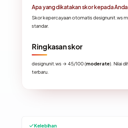
Apa yang dikatakan skor kepada Anda
Skor kepercayaan otomatis designunit.ws men
standar.
Ringkasan skor
designunit.ws → 45/100 (
moderate
). Nilai 
terbaru.
Kelebihan