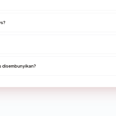
ws?
s disembunyikan?