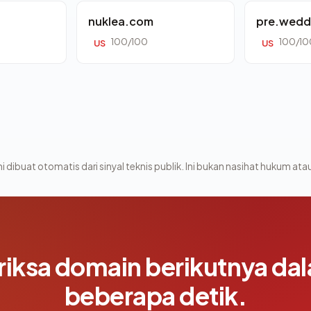
nuklea.com
pre.wedd
100/100
100/10
US
US
i dibuat otomatis dari sinyal teknis publik. Ini bukan nasihat hukum atau
riksa domain berikutnya da
beberapa detik.