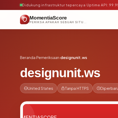
Didukung infrastruktur tepercaya
·
Uptime API: 99.
MomentiaScore
PERIKSA APAKAH SEBUAH SITUS AMAN, TEPERCAYA, DAN TERVERIFIKASI DALAM HITUNGAN DETIK.
Beranda
›
Pemeriksaan
›
designunit.ws
designunit.ws
United States
Tanpa HTTPS
Diperbaru