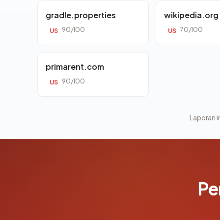
gradle.properties
wikipedia.org
90/100
70/100
US
US
primarent.com
90/100
US
Laporan in
Pe