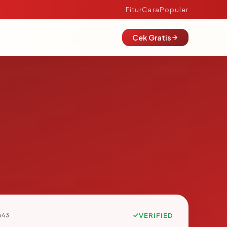
Fitur
Cara
Populer
Cek Gratis
643
VERIFIED