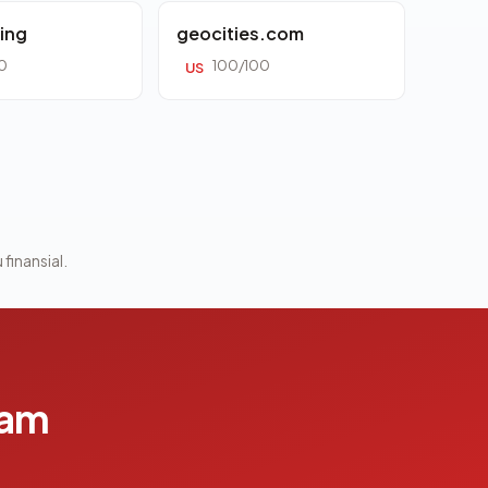
ing
geocities.com
0
100/100
US
 finansial.
lam