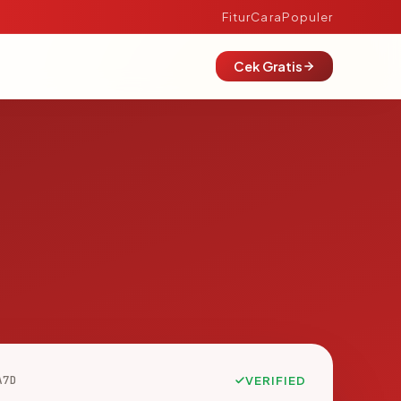
Fitur
Cara
Populer
Cek Gratis
A7D
VERIFIED