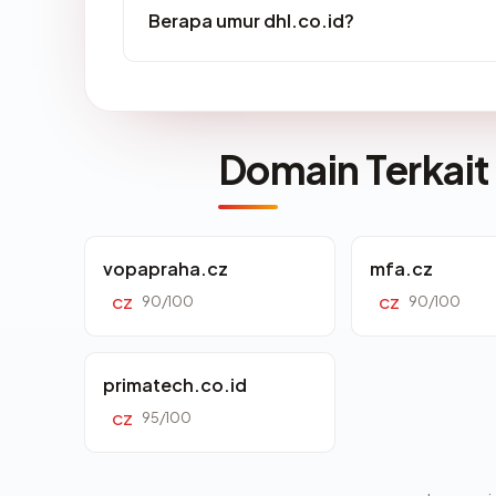
Berapa umur dhl.co.id?
Domain Terkait
vopapraha.cz
mfa.cz
90/100
90/100
CZ
CZ
primatech.co.id
95/100
CZ