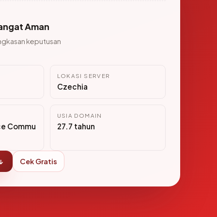
angat Aman
ngkasan keputusan
LOKASI SERVER
Czechia
USIA DOMAIN
ce Commu
27.7 tahun
↓
Cek Gratis