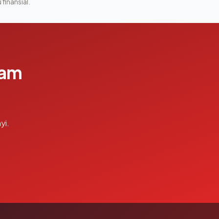
 finansial.
lam
yi.