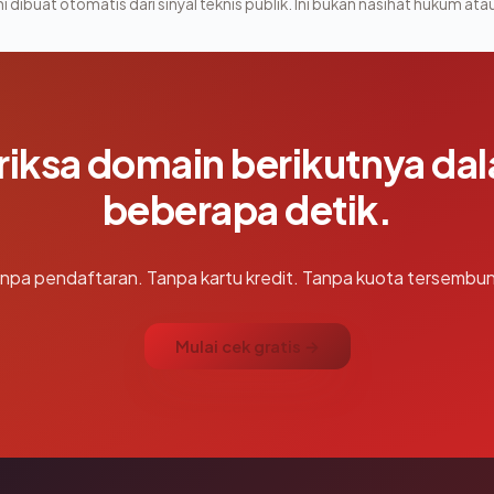
i dibuat otomatis dari sinyal teknis publik. Ini bukan nasihat hukum atau
riksa domain berikutnya da
beberapa detik.
npa pendaftaran. Tanpa kartu kredit. Tanpa kuota tersembun
Mulai cek gratis →