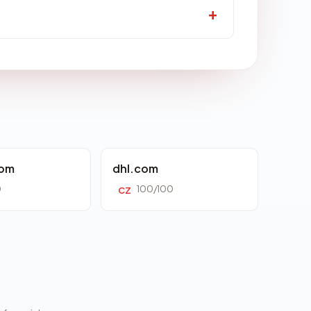
com
dhl.com
0
100/100
CZ