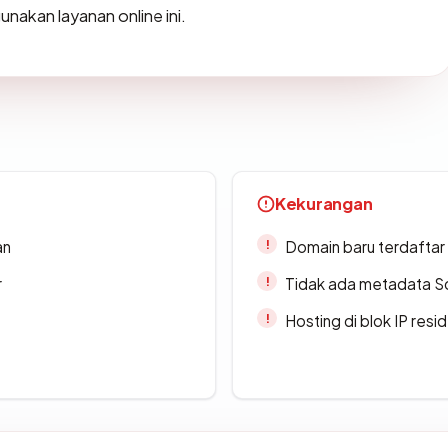
akan layanan online ini.
Kekurangan
an
Domain baru terdaftar
r
Tidak ada metadata S
Hosting di blok IP resi