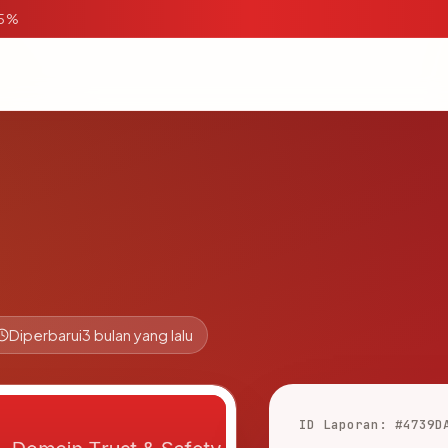
95%
Diperbarui
3 bulan yang lalu
ID Laporan: #4739D