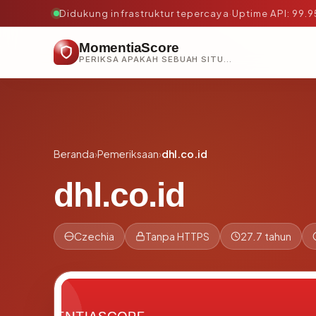
Didukung infrastruktur tepercaya
·
Uptime API: 99.
MomentiaScore
PERIKSA APAKAH SEBUAH SITUS AMAN, TEPERCAYA, DAN TERVERIFIKASI DALAM HITUNGAN DETIK.
Beranda
›
Pemeriksaan
›
dhl.co.id
dhl.co.id
Czechia
Tanpa HTTPS
27.7 tahun