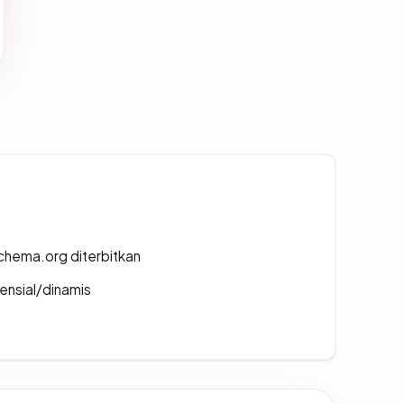
chema.org diterbitkan
densial/dinamis