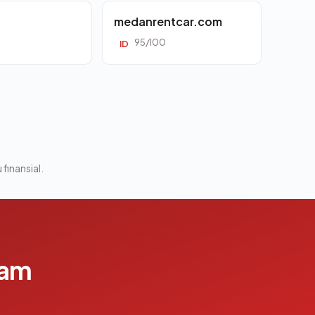
d
medanrentcar.com
95/100
ID
 finansial.
lam