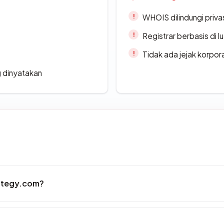
WHOIS dilindungi priva
Registrar berbasis di l
Tidak ada jejak korpora
g dinyatakan
ategy.com?