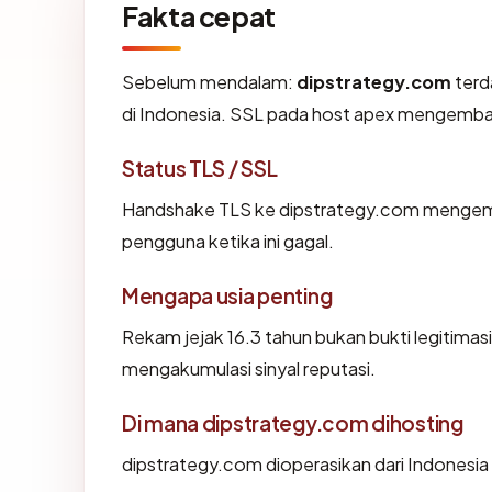
Fakta cepat
Sebelum mendalam:
dipstrategy.com
terda
di Indonesia. SSL pada host apex mengemba
Status TLS / SSL
Handshake TLS ke dipstrategy.com mengem
pengguna ketika ini gagal.
Mengapa usia penting
Rekam jejak 16.3 tahun bukan bukti legitimasi,
mengakumulasi sinyal reputasi.
Di mana dipstrategy.com dihosting
dipstrategy.com dioperasikan dari Indonesia 