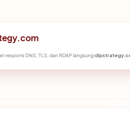
ategy.com
ari respons DNS, TLS, dan RDAP langsung
dipstrategy.