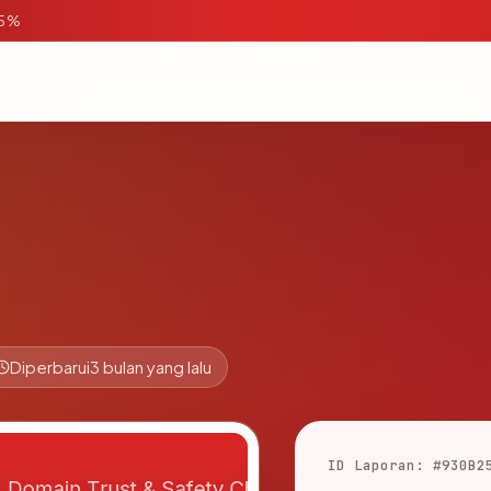
95%
Diperbarui
3 bulan yang lalu
ID Laporan: #930B2