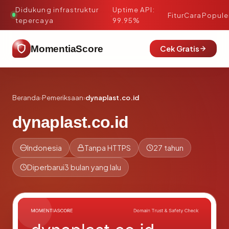
Didukung infrastruktur
Uptime API:
·
Fitur
Cara
Popule
tepercaya
99.95%
MomentiaScore
Cek Gratis
Beranda
›
Pemeriksaan
›
dynaplast.co.id
dynaplast.co.id
Indonesia
Tanpa HTTPS
27 tahun
Diperbarui
3 bulan yang lalu