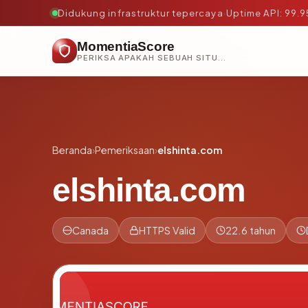
Didukung infrastruktur tepercaya
·
Uptime API: 99.
MomentiaScore
PERIKSA APAKAH SEBUAH SITUS AMAN, TEPERCAYA, DAN TERVERIFIKASI DALAM HITUNGAN DETIK.
Beranda
›
Pemeriksaan
›
elshinta.com
elshinta.com
Canada
HTTPS Valid
22.6 tahun