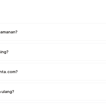
keamanan?
hing?
hinta.com?
a ulang?