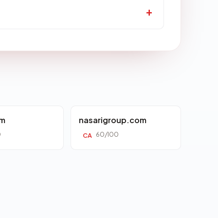
om
nasarigroup.com
0
60/100
CA