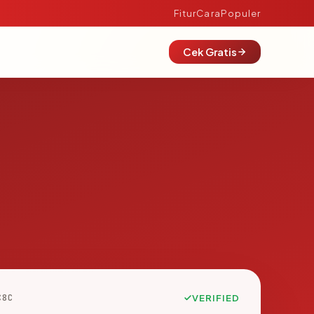
Fitur
Cara
Populer
Cek Gratis
C8C
VERIFIED