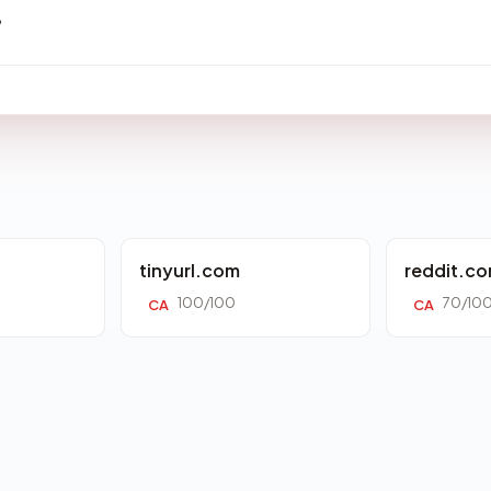
?
tinyurl.com
reddit.c
100/100
70/10
CA
CA