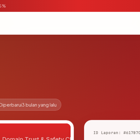
95%
Diperbarui
3 bulan yang lalu
ID Laporan: #617B7