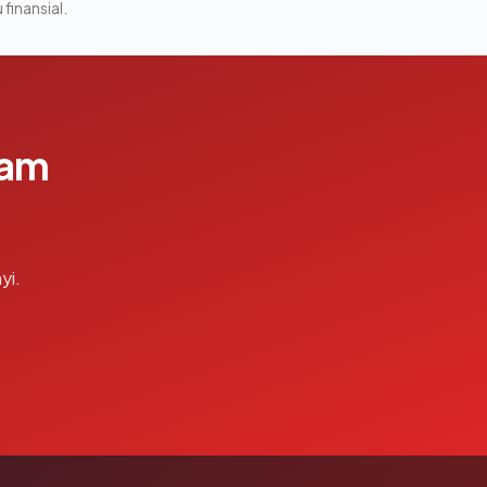
 finansial.
lam
yi.