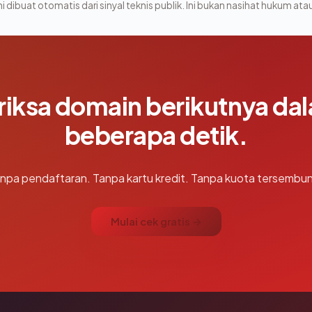
i dibuat otomatis dari sinyal teknis publik. Ini bukan nasihat hukum atau
riksa domain berikutnya da
beberapa detik.
npa pendaftaran. Tanpa kartu kredit. Tanpa kuota tersembun
Mulai cek gratis →