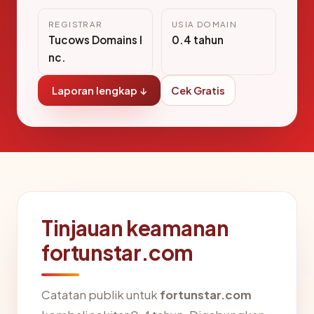
REGISTRAR
USIA DOMAIN
Tucows Domains I
0.4 tahun
nc.
Laporan lengkap ↓
Cek Gratis
Tinjauan keamanan
fortunstar.com
Catatan publik untuk
fortunstar.com