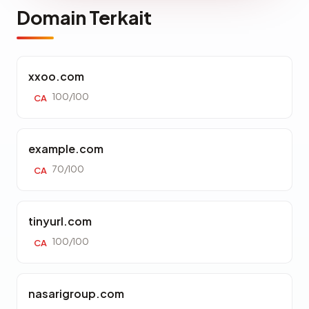
Domain Terkait
xxoo.com
100/100
CA
example.com
70/100
CA
tinyurl.com
100/100
CA
nasarigroup.com