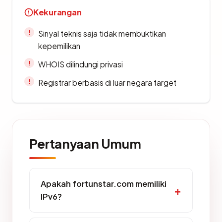
Kekurangan
Sinyal teknis saja tidak membuktikan
kepemilikan
WHOIS dilindungi privasi
Registrar berbasis di luar negara target
Pertanyaan Umum
Apakah fortunstar.com memiliki
IPv6?