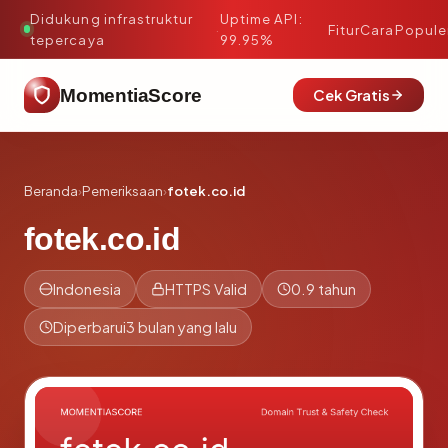
Didukung infrastruktur
Uptime API:
·
Fitur
Cara
Popule
tepercaya
99.95%
MomentiaScore
Cek Gratis
Beranda
›
Pemeriksaan
›
fotek.co.id
fotek.co.id
Indonesia
HTTPS Valid
0.9 tahun
Diperbarui
3 bulan yang lalu