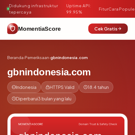
Didukung infrastruktur
Uptime API:
·
Fitur
Cara
Popule
tepercaya
99.95%
MomentiaScore
Cek Gratis
Beranda
›
Pemeriksaan
›
gbnindonesia.com
gbnindonesia.com
Indonesia
HTTPS Valid
18.4 tahun
Diperbarui
3 bulan yang lalu