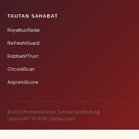
TAUTAN SAHABAT
RoyalbucRadar
RefreshiGuard
RobbanifTrust
CltconliScan
AripratoScore
© 2026 MomentiaScore. Semua hak dilindungi.
Uptime API: 99.95%
·
1 Bahasa aktif