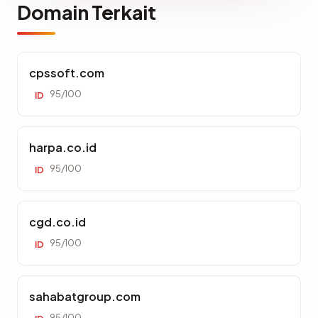
Domain Terkait
cpssoft.com
95/100
ID
harpa.co.id
95/100
ID
cgd.co.id
95/100
ID
sahabatgroup.com
95/100