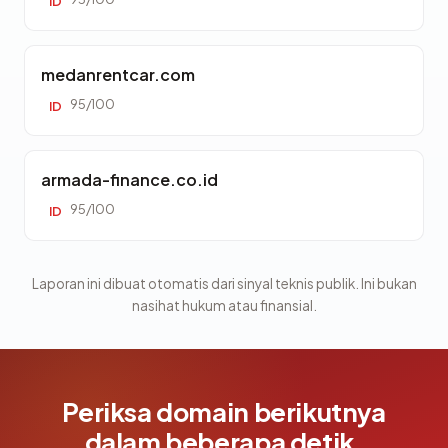
ID
medanrentcar.com
95/100
ID
armada-finance.co.id
95/100
ID
Laporan ini dibuat otomatis dari sinyal teknis publik. Ini bukan
nasihat hukum atau finansial.
Periksa domain berikutnya
dalam beberapa detik.