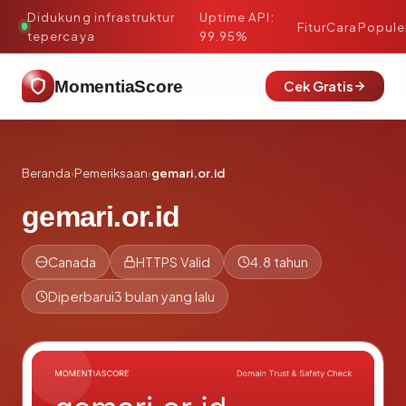
Didukung infrastruktur
Uptime API:
·
Fitur
Cara
Popule
tepercaya
99.95%
MomentiaScore
Cek Gratis
Beranda
›
Pemeriksaan
›
gemari.or.id
gemari.or.id
Canada
HTTPS Valid
4.8 tahun
Diperbarui
3 bulan yang lalu