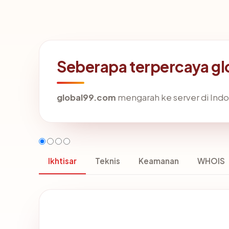
Seberapa terpercaya g
global99.com
mengarah ke server di Indon
Ikhtisar
Teknis
Keamanan
WHOIS