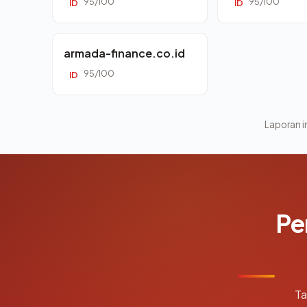
95/100
95/100
ID
ID
armada-finance.co.id
95/100
ID
Laporan in
Pe
Ta