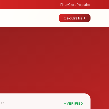
Fitur
Cara
Populer
Cek Gratis
2E5
VERIFIED