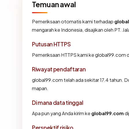
Temuan awal
Pemeriksaan otomatis kami terhadap
globa
mengarah ke Indonesia, disajikan oleh PT. J
Putusan HTTPS
Pemeriksaan HTTPS kami ke global99.com d
Riwayat pendaftaran
global99.com telah ada sekitar 17.4 tahun. 
mapan.
Di mana data tinggal
Apa pun yang Anda kirim ke
global99.com
di
Perspektif risiko