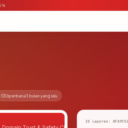
95%
Diperbarui
3 bulan yang lalu
ID Laporan: #FA9C5