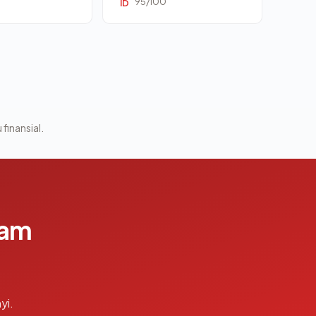
95/100
ID
 finansial.
lam
yi.