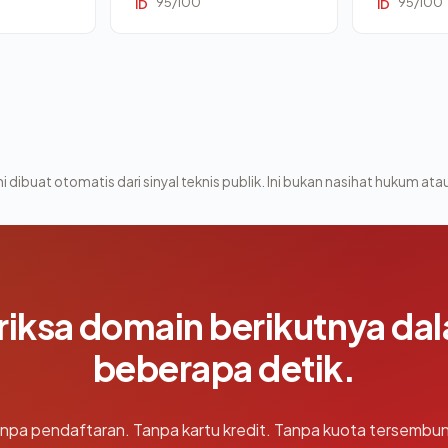
95/100
95/100
ID
ID
i dibuat otomatis dari sinyal teknis publik. Ini bukan nasihat hukum atau
riksa domain berikutnya da
beberapa detik.
npa pendaftaran. Tanpa kartu kredit. Tanpa kuota tersembun