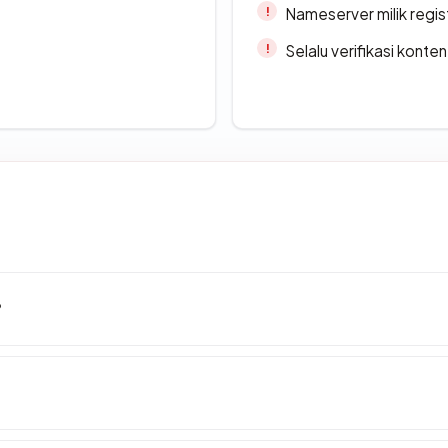
Nameserver milik regi
Selalu verifikasi kont
?