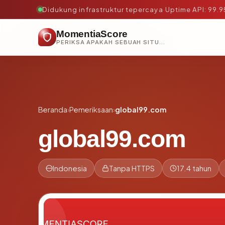
Didukung infrastruktur tepercaya
·
Uptime API: 99.
MomentiaScore
PERIKSA APAKAH SEBUAH SITUS AMAN, TEPERCAYA, DAN TERVERIFIKASI DALAM HITUNGAN DETIK.
Beranda
›
Pemeriksaan
›
global99.com
global99.com
Indonesia
Tanpa HTTPS
17.4 tahun