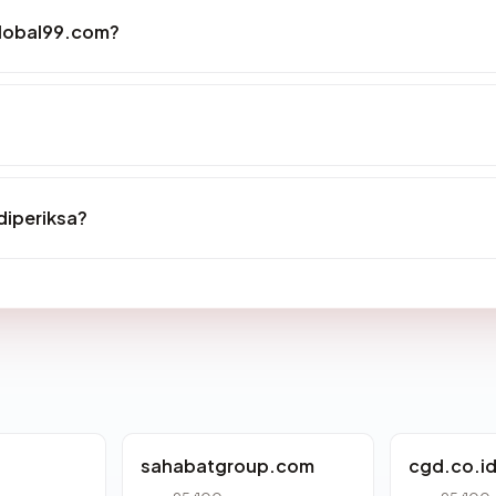
global99.com?
diperiksa?
sahabatgroup.com
cgd.co.i