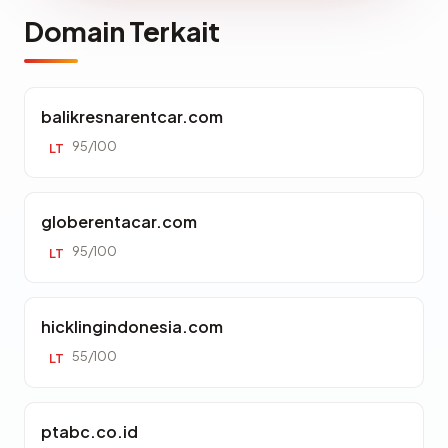
Domain Terkait
balikresnarentcar.com
95/100
LT
globerentacar.com
95/100
LT
hicklingindonesia.com
55/100
LT
ptabc.co.id