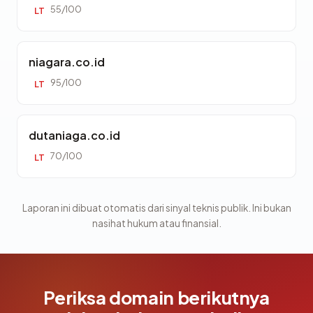
55/100
LT
niagara.co.id
95/100
LT
dutaniaga.co.id
70/100
LT
Laporan ini dibuat otomatis dari sinyal teknis publik. Ini bukan
nasihat hukum atau finansial.
Periksa domain berikutnya