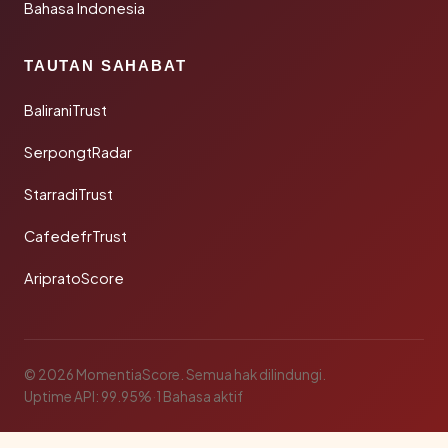
Bahasa Indonesia
TAUTAN SAHABAT
BaliraniTrust
SerpongtRadar
StarradiTrust
CafedefrTrust
AripratoScore
© 2026 MomentiaScore. Semua hak dilindungi.
Uptime API: 99.95%
·
1 Bahasa aktif