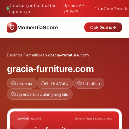
Didukung infrastruktur
Uptime API:
·
Fitur
Cara
Popule
tepercaya
99.95%
MomentiaScore
Cek Gratis
Beranda
›
Pemeriksaan
›
gracia-furniture.com
gracia-furniture.com
Lithuania
HTTPS Valid
0.8 tahun
Diperbarui
3 bulan yang lalu