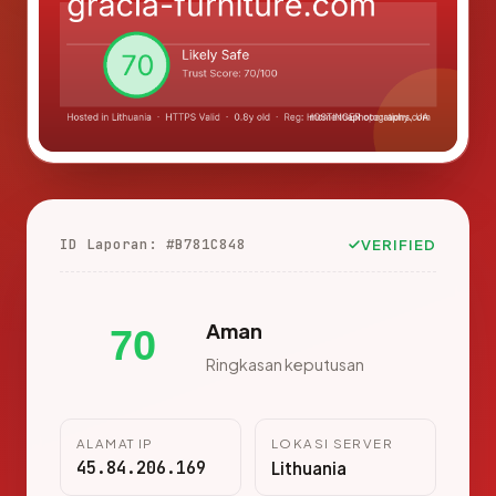
ID Laporan: #B781C848
VERIFIED
Aman
70
Ringkasan keputusan
ALAMAT IP
LOKASI SERVER
45.84.206.169
Lithuania