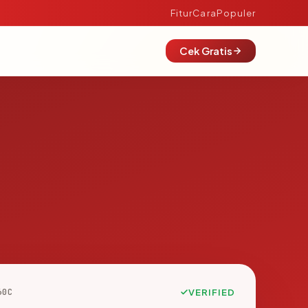
Fitur
Cara
Populer
Cek Gratis
60C
VERIFIED