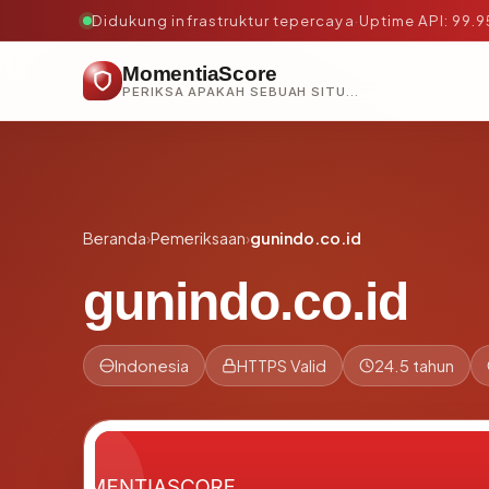
Didukung infrastruktur tepercaya
·
Uptime API: 99.
MomentiaScore
PERIKSA APAKAH SEBUAH SITUS AMAN, TEPERCAYA, DAN TERVERIFIKASI DALAM HITUNGAN DETIK.
Beranda
›
Pemeriksaan
›
gunindo.co.id
gunindo.co.id
Indonesia
HTTPS Valid
24.5 tahun