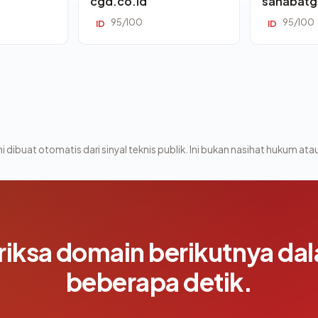
cgd.co.id
sahabatg
95/100
95/100
ID
ID
i dibuat otomatis dari sinyal teknis publik. Ini bukan nasihat hukum atau
riksa domain berikutnya da
beberapa detik.