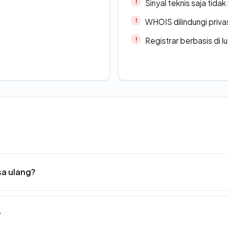
Sinyal teknis saja tid
WHOIS dilindungi priva
Registrar berbasis di l
sa ulang?
?