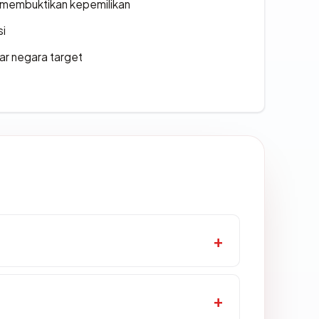
ak membuktikan kepemilikan
si
uar negara target