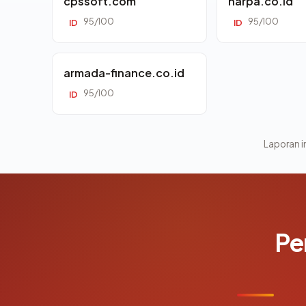
cpssoft.com
harpa.co.id
95/100
95/100
ID
ID
armada-finance.co.id
95/100
ID
Laporan in
Pe