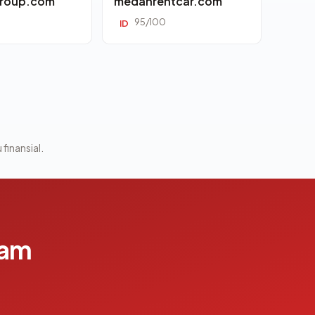
roup.com
medanrentcar.com
95/100
ID
 finansial.
lam