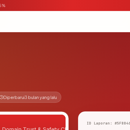
95%
Diperbarui
3 bulan yang lalu
ID Laporan: #5F884