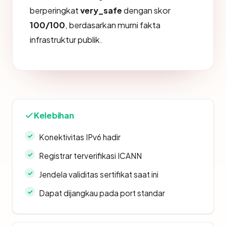
berperingkat
very_safe
dengan skor
100/100
, berdasarkan murni fakta
infrastruktur publik.
Kelebihan
Konektivitas IPv6 hadir
Registrar terverifikasi ICANN
Jendela validitas sertifikat saat ini
Dapat dijangkau pada port standar