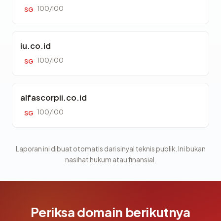
100/100
SG
iu.co.id
100/100
SG
alfascorpii.co.id
100/100
SG
Laporan ini dibuat otomatis dari sinyal teknis publik. Ini bukan
nasihat hukum atau finansial.
Periksa domain berikutnya