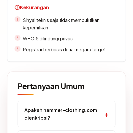
Kekurangan
Sinyal teknis saja tidak membuktikan
kepemilikan
WHOIS dilindungi privasi
Registrar berbasis di luar negara target
Pertanyaan Umum
Apakah hammer-clothing.com
dienkripsi?