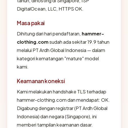
tahun, dihosting di Singapore, ISP
DigitalOcean, LLC, HTTPS OK.
Masa pakai
Dihitung dari hari pendaftaran,
hammer-
clothing.com
sudah ada sekitar 19.9 tahun
melalui PT Ardh Global Indonesia — dalam
kategori kematangan "mature" model
kami.
Keamanan koneksi
Kami melakukan handshake TLS terhadap
hammer-clothing.com dan mendapat: OK.
Digabung dengan registrar (PT Ardh Global
Indonesia) dan negara (Singapore), ini
memberi tampilan keamanan dasar.