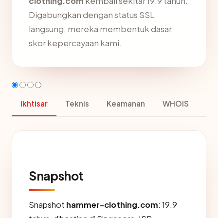
clothing.com
kembali sekitar 19.9 tahun.
Digabungkan dengan status SSL
langsung, mereka membentuk dasar
skor kepercayaan kami.
Ikhtisar
Teknis
Keamanan
WHOIS
Snapshot
Snapshot
hammer-clothing.com
: 19.9