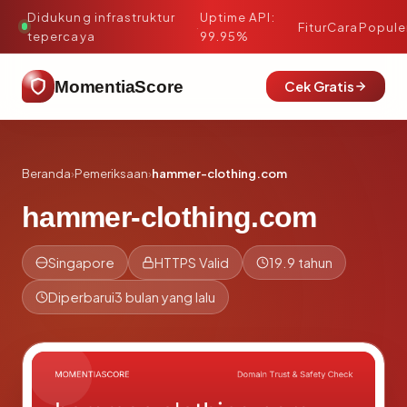
Didukung infrastruktur
Uptime API:
·
Fitur
Cara
Popule
tepercaya
99.95%
MomentiaScore
Cek Gratis
Beranda
›
Pemeriksaan
›
hammer-clothing.com
hammer-clothing.com
Singapore
HTTPS Valid
19.9 tahun
Diperbarui
3 bulan yang lalu