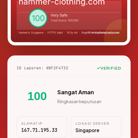
ID Laporan: #BF2F4732
VERIFIED
Sangat Aman
100
Ringkasan keputusan
ALAMAT IP
LOKASI SERVER
167.71.195.33
Singapore