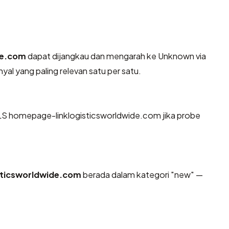
de.com
dapat dijangkau dan mengarah ke Unknown via
al yang paling relevan satu per satu.
S homepage-linklogisticsworldwide.com jika probe
sticsworldwide.com
berada dalam kategori "new" —