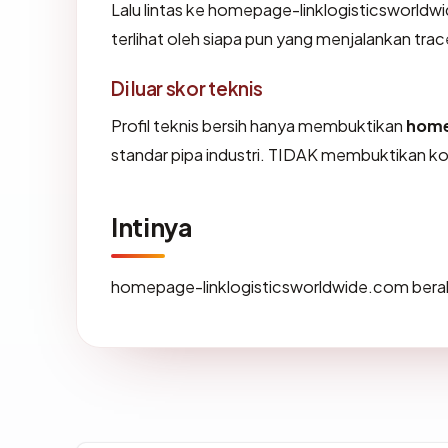
Lalu lintas ke homepage-linklogisticsworldw
terlihat oleh siapa pun yang menjalankan tra
Di luar skor teknis
Profil teknis bersih hanya membuktikan
home
standar pipa industri. TIDAK membuktikan kon
Intinya
homepage-linklogisticsworldwide.com berak