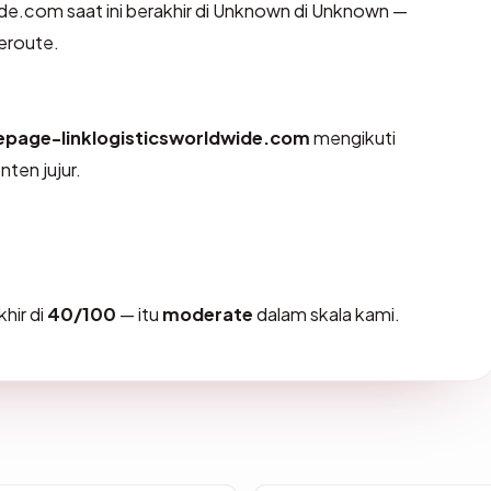
ide.com saat ini berakhir di Unknown di Unknown —
ceroute.
page-linklogisticsworldwide.com
mengikuti
ten jujur.
hir di
40/100
— itu
moderate
dalam skala kami.