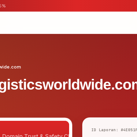
95%
dwide.com
gisticsworldwide.co
ID Laporan: #4E051