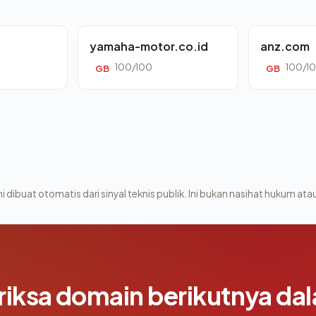
yamaha-motor.co.id
anz.com
100/100
100/1
GB
GB
i dibuat otomatis dari sinyal teknis publik. Ini bukan nasihat hukum atau
riksa domain berikutnya da