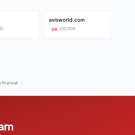
avisworld.com
00
100/100
GB
 finansial.
lam