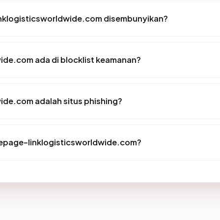
nklogisticsworldwide.com disembunyikan?
de.com ada di blocklist keamanan?
de.com adalah situs phishing?
mepage-linklogisticsworldwide.com?