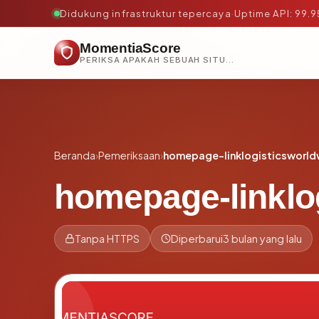
Didukung infrastruktur tepercaya
·
Uptime API: 99.
MomentiaScore
PERIKSA APAKAH SEBUAH SITUS AMAN, TEPERCAYA, DAN TERVERIFIKASI DALAM HITUNGAN DETIK.
Beranda
›
Pemeriksaan
›
homepage-linklogisticsworl
homepage-linklo
Tanpa HTTPS
Diperbarui
3 bulan yang lalu