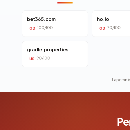
bet365.com
ho.io
100/100
70/100
GB
GB
gradle.properties
90/100
US
Laporan in
Pe