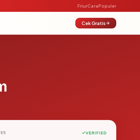
Fitur
Cara
Populer
Cek Gratis
m
FE5
VERIFIED