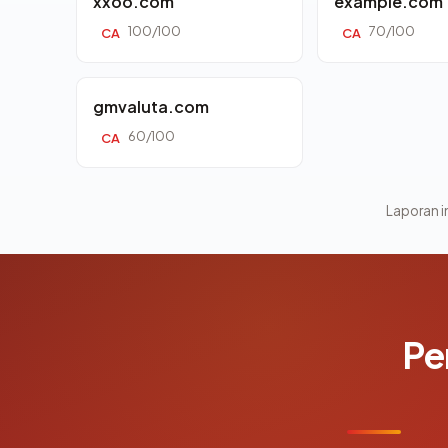
xxoo.com
example.com
100/100
70/100
CA
CA
gmvaluta.com
60/100
CA
Laporan in
Pe