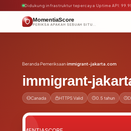
Didukung infrastruktur tepercaya
·
Uptime API: 99.
MomentiaScore
PERIKSA APAKAH SEBUAH SITUS AMAN, TEPERCAYA, DAN TERVERIFIKASI DALAM HITUNGAN DETIK.
Beranda
›
Pemeriksaan
›
immigrant-jakarta.com
immigrant-jakar
Canada
HTTPS Valid
0.5 tahun
D