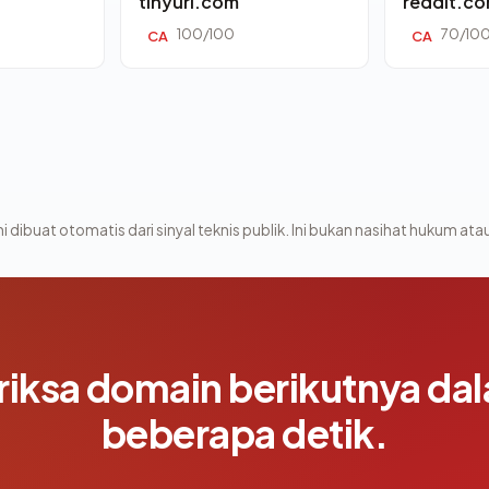
tinyurl.com
reddit.c
100/100
70/10
CA
CA
i dibuat otomatis dari sinyal teknis publik. Ini bukan nasihat hukum atau
riksa domain berikutnya da
beberapa detik.