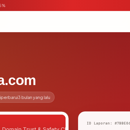
95%
ta.com
iperbarui
3 bulan yang lalu
ID Laporan: #7BBE0