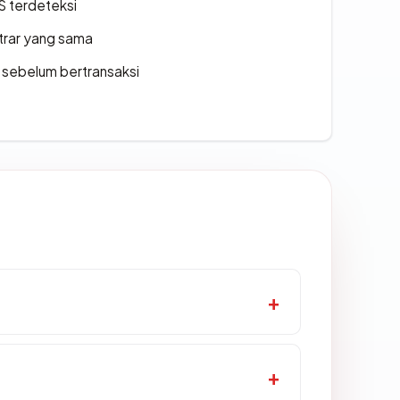
S terdeteksi
strar yang sama
en sebelum bertransaksi