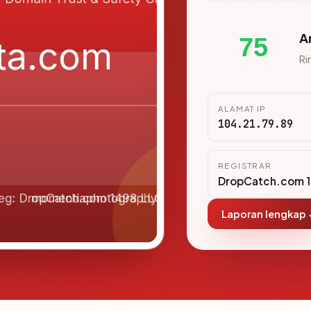
A
75
Ri
ALAMAT IP
104.21.79.89
REGISTRAR
DropCatch.com 1
Laporan lengkap 