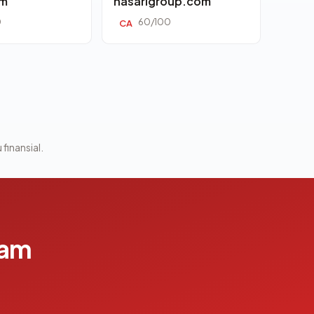
om
nasarigroup.com
0
60/100
CA
 finansial.
lam