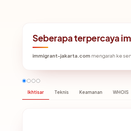
Seberapa terpercaya i
immigrant-jakarta.com
mengarah ke serve
Ikhtisar
Teknis
Keamanan
WHOIS