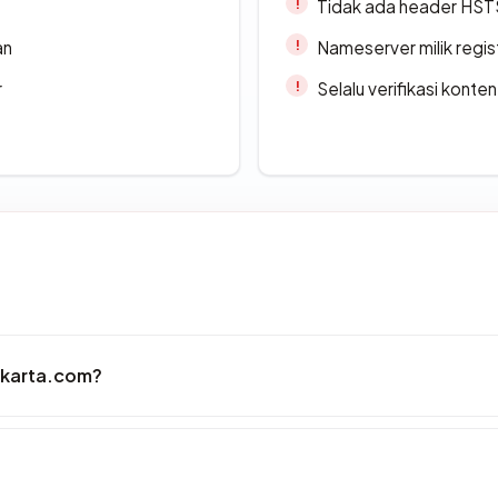
Tidak ada header HST
an
Nameserver milik regi
r
Selalu verifikasi kont
akarta.com?