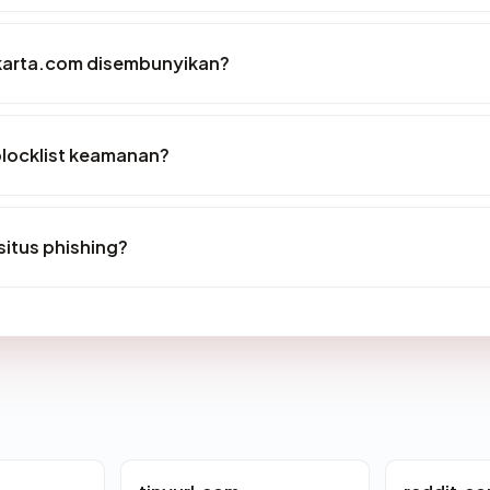
karta.com disembunyikan?
blocklist keamanan?
itus phishing?