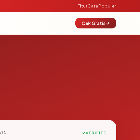
Fitur
Cara
Populer
Cek Gratis
61A
VERIFIED