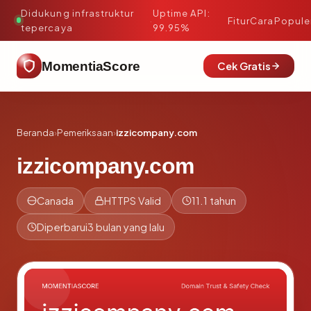
Didukung infrastruktur
Uptime API:
·
Fitur
Cara
Popule
tepercaya
99.95%
MomentiaScore
Cek Gratis
Beranda
›
Pemeriksaan
›
izzicompany.com
izzicompany.com
Canada
HTTPS Valid
11.1 tahun
Diperbarui
3 bulan yang lalu