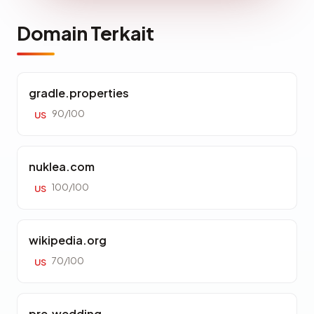
Domain Terkait
gradle.properties
90/100
US
nuklea.com
100/100
US
wikipedia.org
70/100
US
pre.wedding