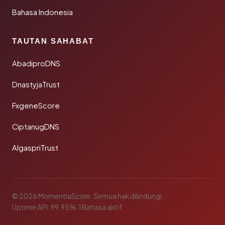
Bahasa Indonesia
TAUTAN SAHABAT
AbadiproDNS
DnastyjaTrust
FxgeneScore
CiptanugDNS
AlgaspriTrust
© 2026 MomentiaScore. Semua hak dilindungi.
Uptime API: 99.95%
·
1 Bahasa aktif