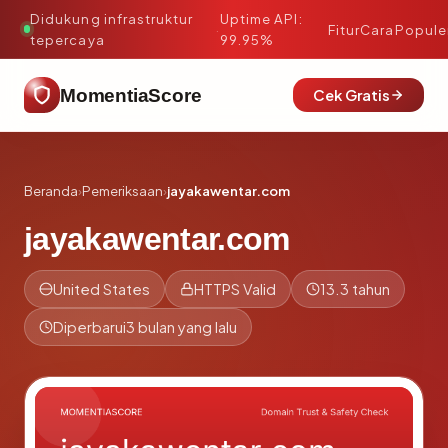
Didukung infrastruktur
Uptime API:
·
Fitur
Cara
Popule
tepercaya
99.95%
MomentiaScore
Cek Gratis
Beranda
›
Pemeriksaan
›
jayakawentar.com
jayakawentar.com
United States
HTTPS Valid
13.3 tahun
Diperbarui
3 bulan yang lalu