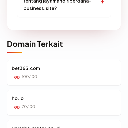
tentang jayamandiriperdana-
business.site?
Domain Terkait
bet365.com
100/100
GB
ho.io
70/100
GB