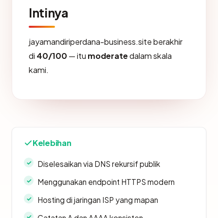
Intinya
jayamandiriperdana-business.site berakhir
di
40/100
— itu
moderate
dalam skala
kami.
Kelebihan
Diselesaikan via DNS rekursif publik
Menggunakan endpoint HTTPS modern
Hosting di jaringan ISP yang mapan
Catatan A dan AAAA konsisten