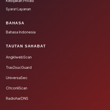
Kebijakan Privasi
Syarat Layanan
BAHASA
Bahasa Indonesia
TAUTAN SAHABAT
AngklwebScan
Trax2sucGuard
UniversaSec
CltconliScan
RadioharDNS