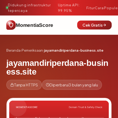
Didukung infrastruktur
Uptime API:
·
Fitur
Cara
Popule
tepercaya
99.95%
MomentiaScore
Cek Gratis
Beranda
›
Pemeriksaan
›
jayamandiriperdana-business.site
jayamandiriperdana-busin
ess.site
Tanpa HTTPS
Diperbarui
3 bulan yang lalu