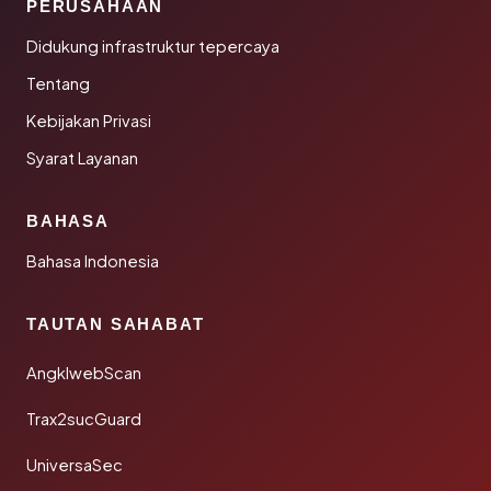
PERUSAHAAN
Didukung infrastruktur tepercaya
Tentang
Kebijakan Privasi
Syarat Layanan
BAHASA
Bahasa Indonesia
TAUTAN SAHABAT
AngklwebScan
Trax2sucGuard
UniversaSec