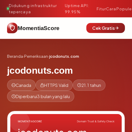
Didukung infrastruktur
Uptime API:
·
Fitur
Cara
Popule
tepercaya
99.95%
MomentiaScore
Cek Gratis
Beranda
›
Pemeriksaan
›
jcodonuts.com
jcodonuts.com
Canada
HTTPS Valid
21.1 tahun
Diperbarui
3 bulan yang lalu