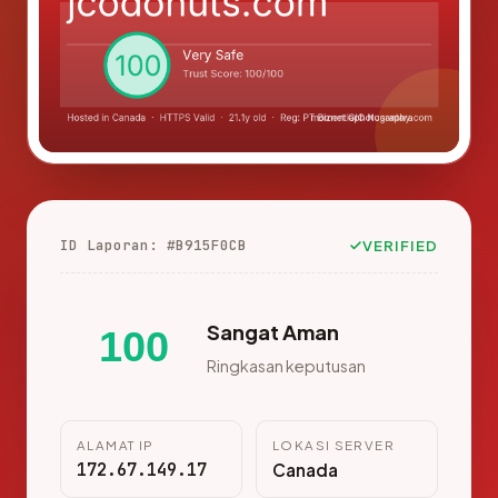
ID Laporan: #B915F0CB
VERIFIED
Sangat Aman
100
Ringkasan keputusan
ALAMAT IP
LOKASI SERVER
172.67.149.17
Canada