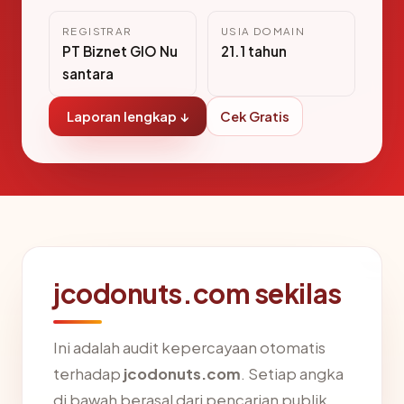
REGISTRAR
USIA DOMAIN
PT Biznet GIO Nu
21.1 tahun
santara
Laporan lengkap ↓
Cek Gratis
jcodonuts.com sekilas
Ini adalah audit kepercayaan otomatis
terhadap
jcodonuts.com
. Setiap angka
di bawah berasal dari pencarian publik