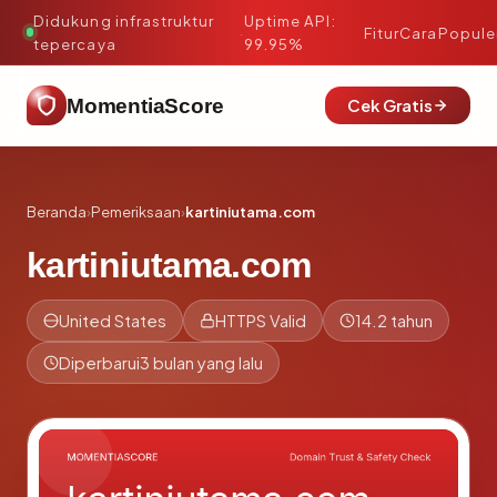
Didukung infrastruktur
Uptime API:
·
Fitur
Cara
Popule
tepercaya
99.95%
MomentiaScore
Cek Gratis
Beranda
›
Pemeriksaan
›
kartiniutama.com
kartiniutama.com
United States
HTTPS Valid
14.2 tahun
Diperbarui
3 bulan yang lalu