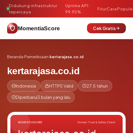
Didukung infrastruktur
Uptime API:
·
Fitur
Cara
Popule
tepercaya
99.95%
MomentiaScore
Cek Gratis
Beranda
›
Pemeriksaan
›
kertarajasa.co.id
kertarajasa.co.id
Indonesia
HTTPS Valid
27.5 tahun
Diperbarui
3 bulan yang lalu