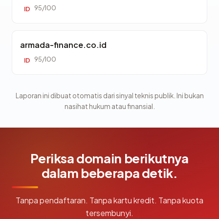
95/100
ID
armada-finance.co.id
95/100
ID
Laporan ini dibuat otomatis dari sinyal teknis publik. Ini bukan
nasihat hukum atau finansial.
Periksa domain berikutnya
dalam beberapa detik.
Tanpa pendaftaran. Tanpa kartu kredit. Tanpa kuota
tersembunyi.