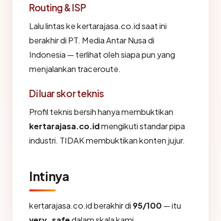
Routing & ISP
Lalu lintas ke kertarajasa.co.id saat ini
berakhir di PT. Media Antar Nusa di
Indonesia — terlihat oleh siapa pun yang
menjalankan traceroute.
Di luar skor teknis
Profil teknis bersih hanya membuktikan
kertarajasa.co.id
mengikuti standar pipa
industri. TIDAK membuktikan konten jujur.
Intinya
kertarajasa.co.id berakhir di
95/100
— itu
very_safe
dalam skala kami.