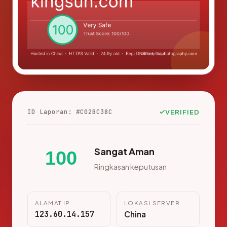
ID Laporan: #C02BC38C
VERIFIED
Sangat Aman
100
Ringkasan keputusan
ALAMAT IP
LOKASI SERVER
123.60.14.157
China