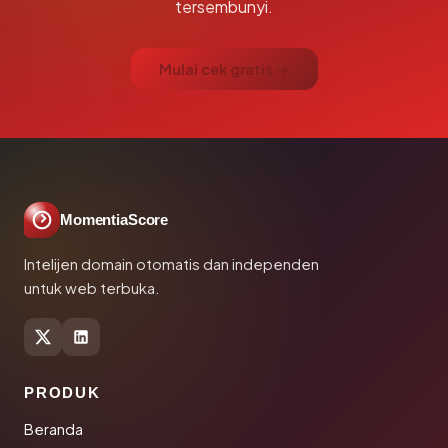
tersembunyi.
Mulai cek gratis →
MomentiaScore
Intelijen domain otomatis dan independen
untuk web terbuka.
PRODUK
Beranda