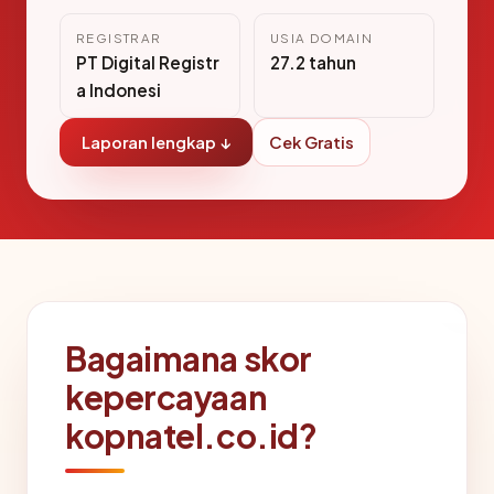
REGISTRAR
USIA DOMAIN
PT Digital Registr
27.2 tahun
a Indonesi
Laporan lengkap ↓
Cek Gratis
Bagaimana skor
kepercayaan
kopnatel.co.id?