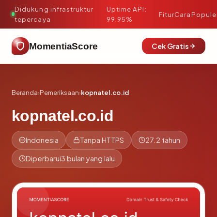
Didukung infrastruktur
Uptime API:
·
Fitur
Cara
Popule
tepercaya
99.95%
MomentiaScore
Cek Gratis
Beranda
›
Pemeriksaan
›
kopnatel.co.id
kopnatel.co.id
Indonesia
Tanpa HTTPS
27.2 tahun
Diperbarui
3 bulan yang lalu