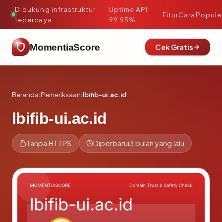
Didukung infrastruktur
Uptime API:
·
Fitur
Cara
Popule
tepercaya
99.95%
MomentiaScore
Cek Gratis
Beranda
›
Pemeriksaan
›
lbifib-ui.ac.id
lbifib-ui.ac.id
Tanpa HTTPS
Diperbarui
3 bulan yang lalu