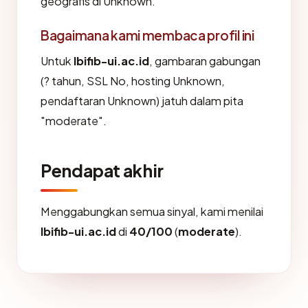
geografis di Unknown.
Bagaimana kami membaca profil ini
Untuk
lbifib-ui.ac.id
, gambaran gabungan
(? tahun, SSL No, hosting Unknown,
pendaftaran Unknown) jatuh dalam pita
"moderate".
Pendapat akhir
Menggabungkan semua sinyal, kami menilai
lbifib-ui.ac.id
di
40/100
(
moderate
).